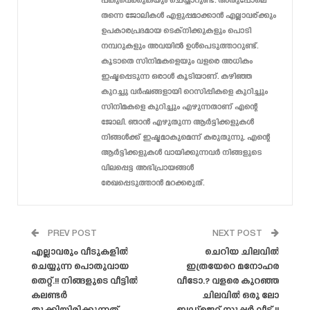
പങ്കുവെക്കുകയും ചെയ്യാറുണ്ട്. അതുപോലെ
തന്നെ ജോലികൾ എളുപ്പമാക്കാൻ എല്ലാവര്ക്കും
ഉപകാരപ്രദമായ ടെക്‌നിക്കുകളും പൊടി
നമ്പറുകളും അവയിൽ ഉൾപെടുത്താറുണ്ട്.
കൂടാതെ സിനിമകളെയും വളരെ അധികം
ഇഷ്ടപ്പെടുന്ന ഒരാൾ കൂടിയാണ്. കഴിഞ്ഞ
കുറച്ചു വർഷങ്ങളായി റെസിപ്പികളെ കുറിച്ചും
സിനിമകളെ കുറിച്ചും എഴുന്നതാണ് എന്റെ
ജോലി. ഞാൻ എഴുതുന്ന ആർട്ടിക്കളുകൾ
നിങ്ങൾക്ക് ഇഷ്ടമാകുമെന്ന് കരുതുന്നു. എന്റെ
ആർട്ടിക്കളുകൾ വായിക്കുന്നവർ നിങ്ങളുടെ
വിലപ്പെട്ട അഭിപ്രായങ്ങൾ
രേഖപ്പെടുത്താൻ മറക്കരുത്.
PREV POST
NEXT POST
എല്ലാവരും വീടുകളിൽ
ചെറിയ ചിലവിൽ
ചെയ്യുന്ന പൊതുവായ
ഇത്രയേറെ മനോഹര
തെറ്റ്.!! നിങ്ങളുടെ വീട്ടിൽ
വീടോ.? വളരെ കുറഞ്ഞ
കലണ്ടർ
ചിലവിൽ ഒരു ലോ