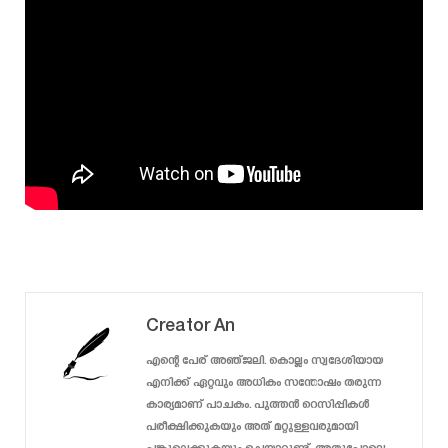
Creator An
എന്റെ പേര് അഞ്ജലി. കൊല്ലം സ്വദേശിയായ
എനിക്ക് ഏറ്റവും അധികം സന്തോഷം തരുന്ന
കാര്യമാണ് പാചകം. പുത്തൻ റെസിപ്പികൾ
പരീക്ഷിക്കുകയും അത് മറ്റുള്ളവരുമായി