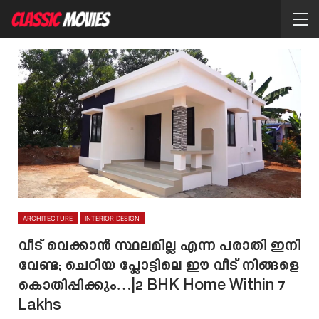
ARCHITECTURE
INTERIOR DESIGN
വീട് വെക്കാൻ സ്ഥലമില്ല എന്ന പരാതി ഇനി
വേണ്ട; ചെറിയ പ്ലോട്ടിലെ ഈ വീട് നിങ്ങളെ
കൊതിപ്പിക്കും…|2 BHK Home Within 7
Lakhs