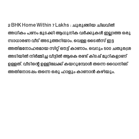
2 BHK Home Within 7 Lakhs : ചുരുങ്ങിയ ചിലവിൽ
അധികം പണം മുടക്കി ആധുനിക വർക്കുകൾ ഇല്ലാത്ത ഒരു
സാധാരണ വീട് അടുത്തറിയാം. വെള്ള ടൈൽസ് ഇട്ട
അതിമനോഹരമായ സിറ്റ് ഔട്ട്‌ കാണാം. വെറും 500 ചതുരശ്ര
അടിയിൽ നിർമ്മിച്ച വീട്ടിൽ ആകെ രണ്ട് കിടപ്പ് മുറികളാണ്
ഉള്ളത്. വീടിന്റെ ഉള്ളിലേക്ക് കയറുമ്പോൾ തന്നെ ഡൈനിങ്
അതിനോടപ്പം തന്നെ ഒരു ഹാളും കാണാൻ കഴിയും.