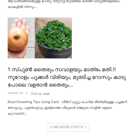
ആവശ്യങ്ങൾക്കുള്ള കാരറ്റ്, ബീറ്റ്റൂട്ട് തുടങ്ങിയ കിഴങ്ങ് വർഗ്ഗങ്ങളെല്ലാം
കടകളിൽ നിന്നും
…
1 സ്പൂൺ തൈരും സവാളയും മാത്രം മതി.!!
നൂറോളം പൂക്കൾ വിരിയും; മുരടിച്ച റോസും കാടു
പോലെ വളരാൻ തൈരും…
Creator An
Oct 23, 2025
Rose Flowering Tips Using Curd : വീടിന് ചുറ്റും ചെറിയ രീതിയിലുള്ള പച്ചക്കറി
തോട്ടവും, പൂന്തോട്ടവും ഇല്ലാത്ത വീടുകൾ നമ്മുടെ നാട്ടിൽ വളരെ
കുറവാണ്.
…
LOAD MORE POSTS