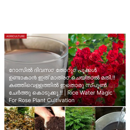
AGRICULTURE
റോസിൽ ദിവസ൦ തോറു൦ പൂക്കൾ
ഉണ്ടാകാ൯ ഇത് മാത്ര൦ ചെയ്താൽ മതി.!!
കഞ്ഞിവെള്ളത്തിൽ ഇതൊരു സ്പൂൺ
ചേർത്തു കൊടുക്കൂ.!! | Rice Water Magic
For Rose Plant Cultivation
Creator An
Aug 7, 2026