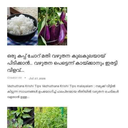
ഒരു കപ്പ് ചോറ് മതി വഴുതന കുലകുലയായ്
പിടിക്കാൻ.. വഴുതന പെട്ടെന്ന് കായ്ക്കാനും ഇരട്ടി
വിളവ്…
Creator An
Jul 27, 2026
Vazhuthana Krishi Tips
Vazhuthana Krishi Tips malayalam : നമുക്ക് വീട്ടിൽ
കിട്ടുന്ന സാധനങ്ങൾ ഉപയോഗിച്ച് ഫലപ്രദമായ രീതിയിൽ വഴുതന ചെടികൾ
വളരാൻ ഉള്ള
…