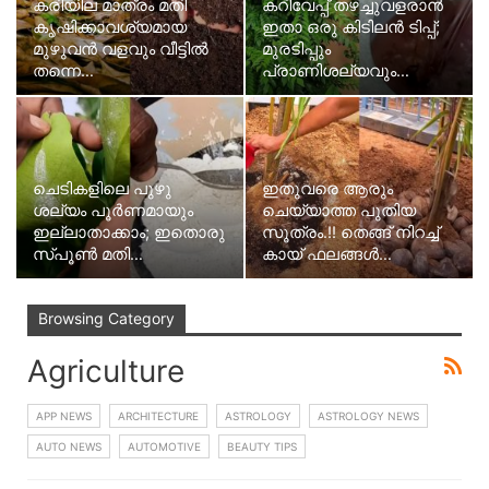
കരിയില മാത്രം മതി
കറിവേപ്പ് തഴച്ചുവളരാൻ
കൃഷിക്കാവശ്യമായ
ഇതാ ഒരു കിടിലൻ ടിപ്പ്;
മുഴുവൻ വളവും വീട്ടിൽ
മുരടിപ്പും
തന്നെ…
പ്രാണിശല്യവും…
ചെടികളിലെ പുഴു
ഇതുവരെ ആരും
ശല്യം പൂർണമായും
ചെയ്യാത്ത പുതിയ
ഇല്ലാതാക്കാം; ഇതൊരു
സൂത്രം.!! തെങ്ങ് നിറച്ച്
സ്പൂൺ മതി…
കായ് ഫലങ്ങൾ…
Browsing Category
Agriculture
APP NEWS
ARCHITECTURE
ASTROLOGY
ASTROLOGY NEWS
AUTO NEWS
AUTOMOTIVE
BEAUTY TIPS