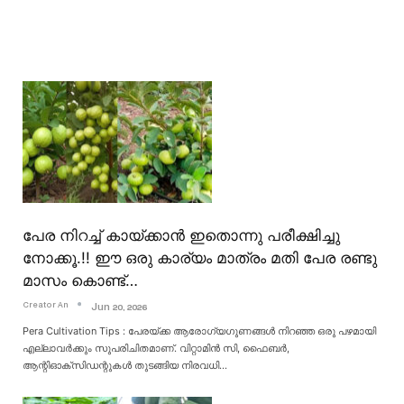
പേര നിറച്ച് കായ്ക്കാൻ ഇതൊന്നു പരീക്ഷിച്ചു
നോക്കൂ.!! ഈ ഒരു കാര്യം മാത്രം മതി പേര രണ്ടു
മാസം കൊണ്ട്…
Creator An
Jun 20, 2026
Pera Cultivation Tips : പേരയ്ക്ക ആരോഗ്യഗുണങ്ങൾ നിറഞ്ഞ ഒരു പഴമായി
എല്ലാവർക്കും സുപരിചിതമാണ്. വിറ്റാമിൻ സി, ഫൈബർ,
ആന്റിഓക്സിഡന്റുകൾ തുടങ്ങിയ നിരവധി
…