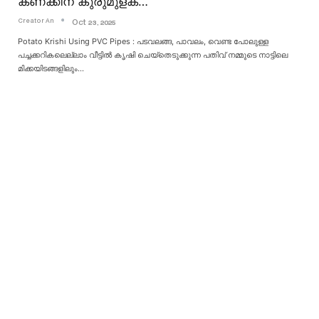
കണക്കിന് കുരുമുളക്…
Creator An
Oct 23, 2025
Potato Krishi Using PVC Pipes : പടവലങ്ങ, പാവലം, വെണ്ട പോലുള്ള
പച്ചക്കറികലെല്ലാം വീട്ടിൽ കൃഷി ചെയ്തെടുക്കുന്ന പതിവ് നമ്മുടെ നാട്ടിലെ
മിക്കയിടങ്ങളിലും
…