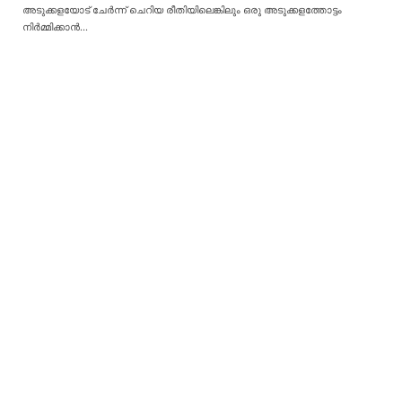
അടുക്കളയോട് ചേർന്ന് ചെറിയ രീതിയിലെങ്കിലും ഒരു അടുക്കളത്തോട്ടം
നിർമ്മിക്കാൻ
…