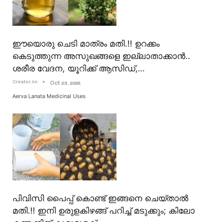
ഈയൊരു ചെടി മാത്രം മതി.!! ഉറക്കം
കെടുത്തുന്ന അസുഖങ്ങളെ ഇല്ലാതാക്കാൻ..
ശരീര വേദന, യൂറിക്ക് ആസിഡ്,…
Creator An
Oct 23, 2025
Aerva Lanata Medicinal Uses
പിവിസി പൈപ്പ് കൊണ്ട് ഇങ്ങനെ ചെയ്താൽ
മതി.!! ഇനി ഉരുളകിഴങ്ങ് പറിച്ച് മടുക്കും; കിലോ