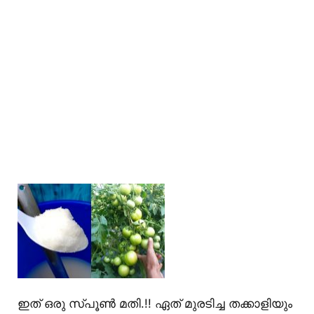
ഇത് ഒരു സ്പൂൺ മതി.!! ഏത് മുരടിച്ച തക്കാളിയും