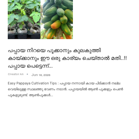
പപ്പായ നിറയെ പൂക്കാനും കുലകുത്തി
കായ്ക്കാനും ഈ ഒരു കാര്യം ചെയ്താൽ മതി..!!
പപ്പായ പെട്ടെന്ന്…
Creator An
Jun 16, 2026
Easy Pappaya Cultivation Tips : പപ്പായ നന്നായി കായ പിടിക്കാൻ നല്ല
വെയിലുള്ള സ്ഥലത്തു വേണം നടാൻ. പപ്പായയിൽ ആൺ പൂക്കളും പെൺ
പൂകളുമുണ്ട്. ആൺപൂക്കൾ
…