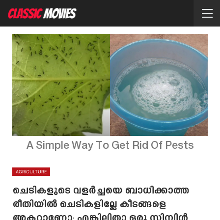
A Simple Way To Get Rid Of Pests
AGRICULTURE
ചെടികളുടെ വളർച്ചയെ ബാധിക്കാത്ത
രീതിയിൽ ചെടികളില്ലേ കീടങ്ങളെ
അകറ്റാണോ; എങ്കിലിതാ ഒരു സിമ്പിൾ