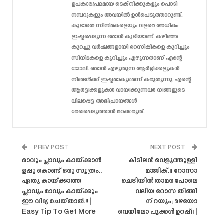
ഉപകാരപ്രദമായ ടെക്‌നിക്കുകളും പൊടി
നമ്പറുകളും അവയിൽ ഉൾപെടുത്താറുണ്ട്.
കൂടാതെ സിനിമകളെയും വളരെ അധികം
ഇഷ്ടപ്പെടുന്ന ഒരാൾ കൂടിയാണ്. കഴിഞ്ഞ
കുറച്ചു വർഷങ്ങളായി റെസിപ്പികളെ കുറിച്ചും
സിനിമകളെ കുറിച്ചും എഴുന്നതാണ് എന്റെ
ജോലി. ഞാൻ എഴുതുന്ന ആർട്ടിക്കളുകൾ
നിങ്ങൾക്ക് ഇഷ്ടമാകുമെന്ന് കരുതുന്നു. എന്റെ
ആർട്ടിക്കളുകൾ വായിക്കുന്നവർ നിങ്ങളുടെ
വിലപ്പെട്ട അഭിപ്രായങ്ങൾ
രേഖപ്പെടുത്താൻ മറക്കരുത്.
PREV POST
NEXT POST
മാവും പ്ലാവും കായ്ക്കാൻ
കിടിലൻ വെളുത്തുള്ളി
ഉപ്പു കൊണ്ട് ഒരു സൂത്രം..
മാജിക്.!! റോസാ
ഏതു കായ്ക്കാത്ത
ചെടിയിൽ താമര പോലെ
പ്ലാവും മാവും കായ്ക്കും
വലിയ റോസ തിങ്ങി
ഈ വിദ്യ ചെയ്‌താൽ.!! |
നിറയും; മഴയോ
Easy Tip To Get More
വെയിലോ പൂക്കൾ ഉറപ്പ്!! |