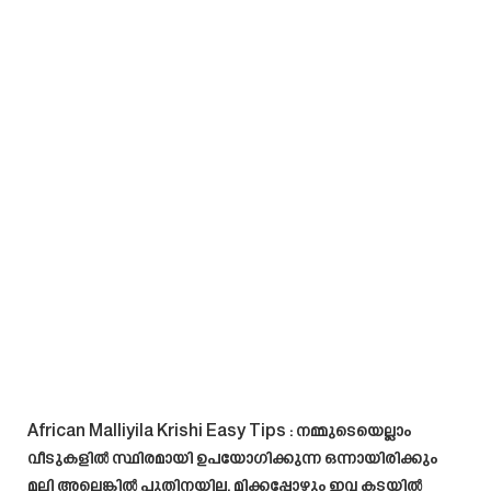
African Malliyila Krishi Easy Tips
: നമ്മുടെയെല്ലാം
വീടുകളിൽ സ്ഥിരമായി ഉപയോഗിക്കുന്ന ഒന്നായിരിക്കും
മല്ലി അല്ലെങ്കിൽ പുതിനയില. മിക്കപ്പോഴും ഇവ കടയിൽ