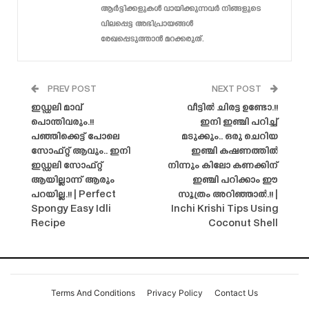
ആർട്ടിക്കളുകൾ വായിക്കുന്നവർ നിങ്ങളുടെ
വിലപ്പെട്ട അഭിപ്രായങ്ങൾ
രേഖപ്പെടുത്താൻ മറക്കരുത്.
PREV POST
NEXT POST
ഇഡ്ഡലി മാവ്
വീട്ടിൽ ചിരട്ട ഉണ്ടോ.!!
പൊന്തിവരും.!!
ഇനി ഇഞ്ചി പറിച്ച്
പഞ്ഞിക്കെട്ട് പോലെ
മടുക്കും.. ഒരു ചെറിയ
സോഫ്റ്റ്‌ ആവും.. ഇനി
ഇഞ്ചി കഷണത്തിൽ
ഇഡ്ഡലി സോഫ്റ്റ്
നിന്നും കിലോ കണക്കിന്
ആയില്ലാന്ന് ആരും
ഇഞ്ചി പറിക്കാം ഈ
പറയില്ല.!! | Perfect
സൂത്രം അറിഞ്ഞാൽ.!! |
Spongy Easy Idli
Inchi Krishi Tips Using
Recipe
Coconut Shell
Terms And Conditions
Privacy Policy
Contact Us