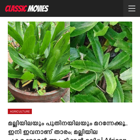
AGRICULTURE
മല്ലിയിലയും പുതിനയിലയും മറന്നേക്കൂ..
ഇനി ഇവനാണ് താരം; മല്ലിയില