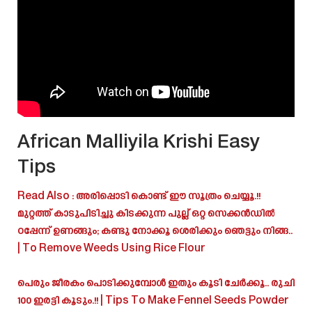
African Malliyila Krishi Easy
Tips
Read Also : അരിപ്പൊടി കൊണ്ട് ഈ സൂത്രം ചെയ്യൂ.!!
മുറ്റത്ത് കാടുപിടിച്ചു കിടക്കുന്ന പുല്ല് ഒറ്റ സെക്കൻഡിൽ
ഠപ്പേന്ന് ഉണങ്ങും; കണ്ടു നോക്കൂ ശെരിക്കും ഞെട്ടും നിങ്ങ..
| To Remove Weeds Using Rice Flour
പെരും ജീരകം പൊടിക്കുമ്പോൾ ഇതും കൂടി ചേർക്കൂ.. രുചി
100 ഇരട്ടി കൂടും.!! | Tips To Make Fennel Seeds Powder