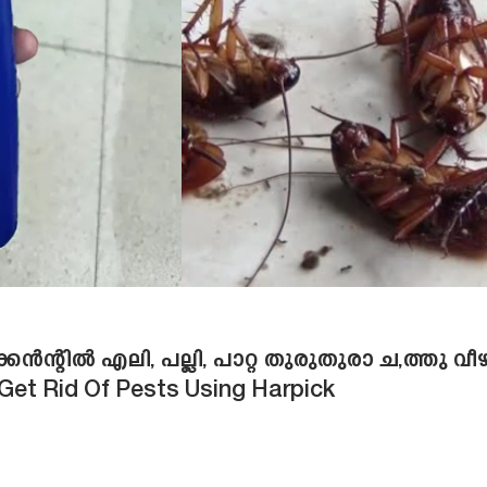
്കൻന്റിൽ എലി, പല്ലി, പാറ്റ തുരുതുരാ ച,ത്തു വീ
| Get Rid Of Pests Using Harpick