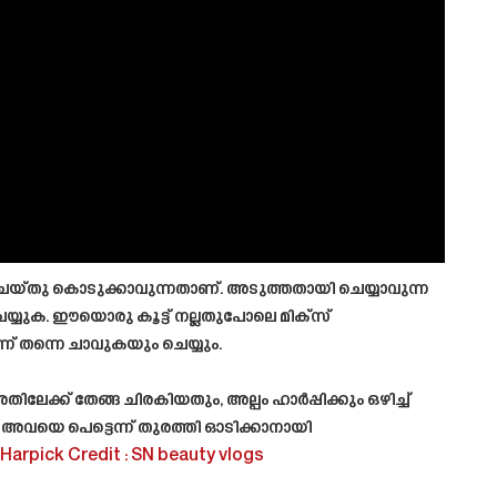
യ്തു കൊടുക്കാവുന്നതാണ്. അടുത്തതായി ചെയ്യാവുന്ന
ചെയ്യുക. ഈയൊരു കൂട്ട് നല്ലതുപോലെ മിക്സ്
് തന്നെ ചാവുകയും ചെയ്യും.
ലേക്ക് തേങ്ങ ചിരകിയതും, അല്പം ഹാർപ്പിക്കും ഒഴിച്ച്
അവയെ പെട്ടെന്ന് തുരത്തി ഓടിക്കാനായി
 Harpick
Credit : SN beauty vlogs