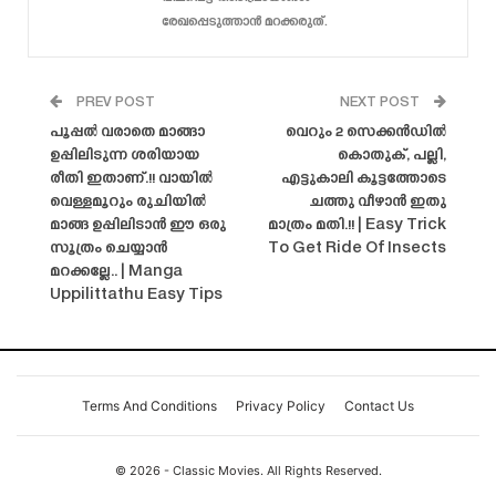
രേഖപ്പെടുത്താൻ മറക്കരുത്.
PREV POST
NEXT POST
പൂപ്പൽ വരാതെ മാങ്ങാ
വെറും 2 സെക്കൻഡിൽ
ഉപ്പിലിടുന്ന ശരിയായ
കൊതുക്, പല്ലി,
രീതി ഇതാണ്.!! വായിൽ
എട്ടുകാലി കൂട്ടത്തോടെ
വെള്ളമൂറും രുചിയിൽ
ചത്തു വീഴാൻ ഇതു
മാങ്ങ ഉപ്പിലിടാൻ ഈ ഒരു
മാത്രം മതി.!! | Easy Trick
സൂത്രം ചെയ്യാൻ
To Get Ride Of Insects
മറക്കല്ലേ.. | Manga
Uppilittathu Easy Tips
Terms And Conditions
Privacy Policy
Contact Us
© 2026 - Classic Movies. All Rights Reserved.