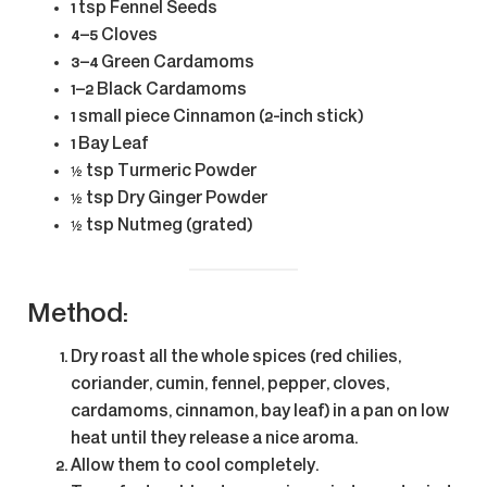
1 tsp Fennel Seeds
4–5 Cloves
3–4 Green Cardamoms
1–2 Black Cardamoms
1 small piece Cinnamon (2-inch stick)
1 Bay Leaf
½ tsp Turmeric Powder
½ tsp Dry Ginger Powder
½ tsp Nutmeg (grated)
Method:
Dry roast
all the whole spices (red chilies,
coriander, cumin, fennel, pepper, cloves,
cardamoms, cinnamon, bay leaf) in a pan on low
heat until they release a nice aroma.
Allow them to
cool completely
.