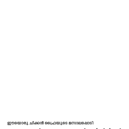
ഈയൊരു ചിക്കൻ ഫ്രൈയുടെ മസാലപ്പൊടി