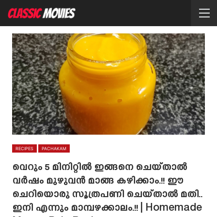
RECIPES
PACHAKAM
വെറും 5 മിനിറ്റിൽ ഇങ്ങനെ ചെയ്‌താൽ
വർഷം മുഴുവൻ മാങ്ങ കഴിക്കാം.!! ഈ
ചെറിയൊരു സൂത്രപണി ചെയ്താൽ മതി..
ഇനി എന്നും മാമ്പഴക്കാലം.!! | Homemade