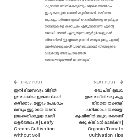
കൂടാതെ സിനിമകളെയും വളരെ അധികം
ഇഷ്ടപ്പെടുന്ന ഒരാൾ കൂടിയാണ്. കഴിഞ്ഞ
കുറച്ചു വർഷങ്ങളായി റെസിപ്പികളെ കുറിച്ചും
സിനിമകളെ കുറിച്ചും എഴുന്നതാണ് എന്റെ
ജോലി. ഞാൻ എഴുതുന്ന ആർട്ടിക്കളുകൾ
നിങ്ങൾക്ക് ഇഷ്ടമാകുമെന്ന് കരുതുന്നു. എന്റെ
ആർട്ടിക്കളുകൾ വായിക്കുന്നവർ നിങ്ങളുടെ
വിലപ്പെട്ട അഭിപ്രായങ്ങൾ
രേഖപ്പെടുത്താൻ മറക്കരുത്.
PREV POST
NEXT POST
ഇനി ദിവസവും വീട്ടിൽ
ഒരു പിടി ഉലുവ
ഉണ്ടാക്കിയ ഇലക്കറികൾ
ഉണ്ടെങ്കിൽ ഒരു കുട്ട
കഴിക്കാം; മണ്ണും പേപ്പറും
നിറയെ തക്കാളി
ഒന്നും ഇല്ലാതെ തന്നെ
പറിക്കാം.!! തക്കാളി
ഇലക്കറിക്കുള്ള ചെടി
കൃഷിയിൽ ഉലുവ കൊണ്ട്
വളർത്താം..!! | Leafy
ഒരു കിടിലൻ മാജിക്.!! |
Greens Cultivation
Organic Tomato
Without Soil
Cultivation Tips