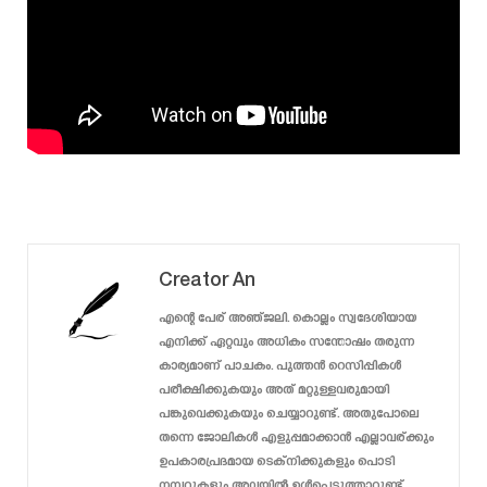
Creator An
എന്റെ പേര് അഞ്ജലി. കൊല്ലം സ്വദേശിയായ
എനിക്ക് ഏറ്റവും അധികം സന്തോഷം തരുന്ന
കാര്യമാണ് പാചകം. പുത്തൻ റെസിപ്പികൾ
പരീക്ഷിക്കുകയും അത് മറ്റുള്ളവരുമായി
പങ്കുവെക്കുകയും ചെയ്യാറുണ്ട്. അതുപോലെ
തന്നെ ജോലികൾ എളുപ്പമാക്കാൻ എല്ലാവര്ക്കും
ഉപകാരപ്രദമായ ടെക്‌നിക്കുകളും പൊടി
നമ്പറുകളും അവയിൽ ഉൾപെടുത്താറുണ്ട്.