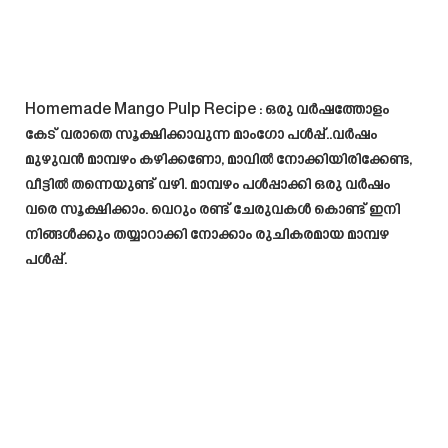
Homemade Mango Pulp Recipe
: ഒരു വർഷത്തോളം
കേട് വരാതെ സൂക്ഷിക്കാവുന്ന മാംഗോ പൾപ്പ്..വർഷം
മുഴുവൻ മാമ്പഴം കഴിക്കണോ, മാവിൽ നോക്കിയിരിക്കേണ്ട,
വീട്ടിൽ തന്നെയുണ്ട് വഴി. മാമ്പഴം പൾപ്പാക്കി ഒരു വർഷം
വരെ സൂക്ഷിക്കാം. വെറും രണ്ട് ചേരുവകൾ കൊണ്ട് ഇനി
നിങ്ങൾക്കും തയ്യാറാക്കി നോക്കാം രുചികരമായ മാമ്പഴ
പൾപ്പ്.