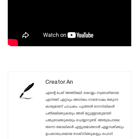
Creator An
എന്റെ പേര് അഞ്ജലി. കൊല്ലം സ്വദേശിയായ
എനിക്ക് ഏറ്റവും അധികം സന്തോഷം തരുന്ന
കാര്യമാണ് പാചകം. പുത്തൻ റെസിപ്പികൾ
പരീക്ഷിക്കുകയും അത് മറ്റുള്ളവരുമായി
പങ്കുവെക്കുകയും ചെയ്യാറുണ്ട്. അതുപോലെ
തന്നെ ജോലികൾ എളുപ്പമാക്കാൻ എല്ലാവര്ക്കും
ഉപകാരപ്രദമായ ടെക്‌നിക്കുകളും പൊടി