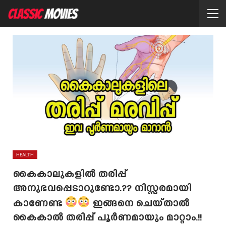
HEALTH
കൈകാലുകളിൽ തരിപ്പ്
അനുഭവപ്പെടാറുണ്ടോ.?? നിസ്സരമായി
കാണേണ്ട
ഇങ്ങനെ ചെയ്താൽ
കൈകാൽ തരിപ്പ് പൂർണമായും മാറ്റാം.!!