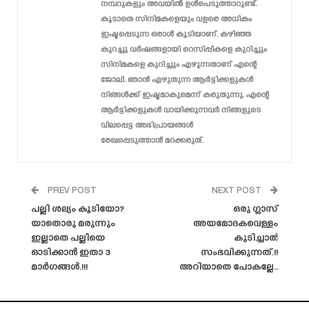
നമ്പറുകളും അവയിൽ ഉൾപെടുത്താറുണ്ട്.
കൂടാതെ സിനിമകളെയും വളരെ അധികം
ഇഷ്ടപ്പെടുന്ന ഒരാൾ കൂടിയാണ്. കഴിഞ്ഞ
കുറച്ചു വർഷങ്ങളായി റെസിപ്പികളെ കുറിച്ചും
സിനിമകളെ കുറിച്ചും എഴുന്നതാണ് എന്റെ
ജോലി. ഞാൻ എഴുതുന്ന ആർട്ടിക്കളുകൾ
നിങ്ങൾക്ക് ഇഷ്ടമാകുമെന്ന് കരുതുന്നു. എന്റെ
ആർട്ടിക്കളുകൾ വായിക്കുന്നവർ നിങ്ങളുടെ
വിലപ്പെട്ട അഭിപ്രായങ്ങൾ
രേഖപ്പെടുത്താൻ മറക്കരുത്.
PREV POST
NEXT POST
പല്ലി ശല്യം കൂടിയോ?
ഒരു ഗ്ലാസ്
യാതൊരു മരുന്നും
അയമോദകവെള്ളം
ഇല്ലാതെ പല്ലിയെ
കുടിച്ചാൽ
ഓടിക്കാൻ ഇതാ 3
സംഭവിക്കുന്നത്.!!
മാർഗങ്ങൾ.!!!
അറിയാതെ പോകല്ലേ..