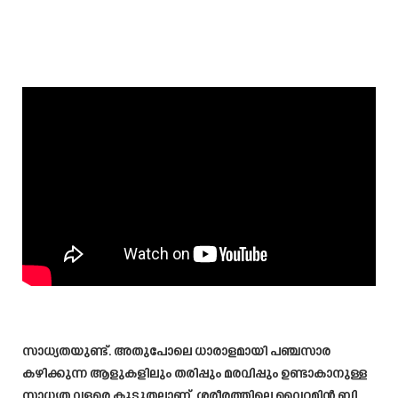
സാധ്യതയുണ്ട്. അതുപോലെ ധാരാളമായി പഞ്ചസാര
കഴിക്കുന്ന ആളുകളിലും തരിപ്പും മരവിപ്പും ഉണ്ടാകാനുള്ള
സാധ്യത വളരെ കൂടുതലാണ്. ശരീരത്തിലെ വൈറ്റമിൻ ബി