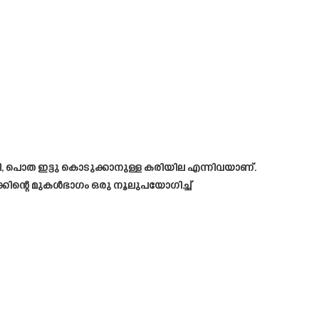
 ചകിരി, പൊത ഇട്ടു കൊടുക്കാനുള്ള കരിയില എന്നിവയാണ്.
ചാക്കിന്റെ മുകൾഭാഗം ഒരു നൂലുപയോഗിച്ച്