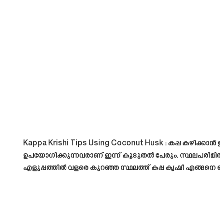
Kappa Krishi Tips Using Coconut Husk
: കപ്പ കഴിക്കാൻ
ഉപയോഗിക്കുന്നവരാണ് ഇന്ന് കൂടുതൽ പേരും. സ്ഥലപരിമിതി, ക
എളുപ്പത്തിൽ വളരെ കുറഞ്ഞ സ്ഥലത്ത് കപ്പ കൃഷി എങ്ങനെ 