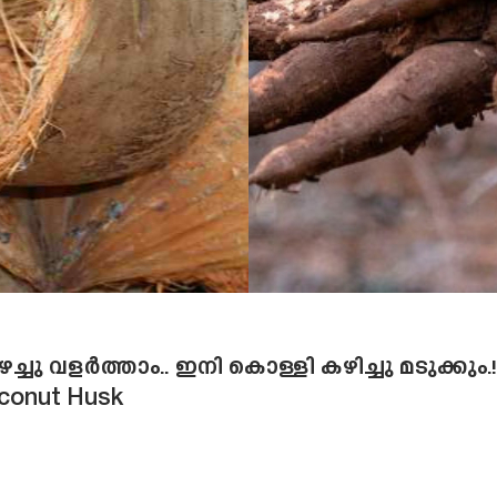
ഴച്ചു വളർത്താം.. ഇനി കൊള്ളി കഴിച്ചു മടുക്കും
Coconut Husk