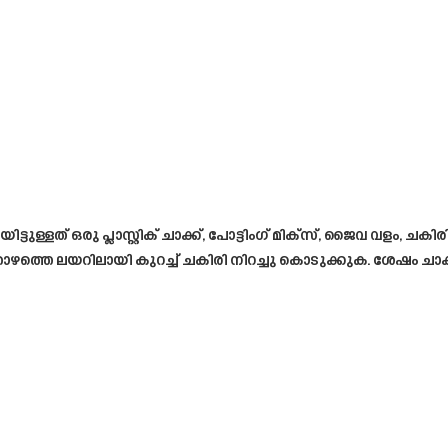
ട്ടുള്ളത് ഒരു പ്ലാസ്റ്റിക് ചാക്ക്, പോട്ടിംഗ് മിക്സ്, ജൈവ വളം,
റവും താഴത്തെ ലയറിലായി കുറച്ച് ചകിരി നിറച്ചു കൊടുക്കുക. ശേഷം 