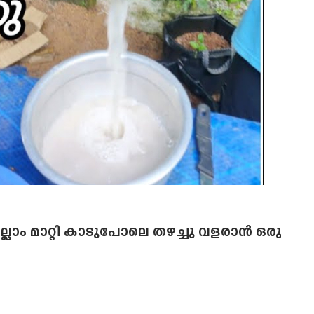
എല്ലാം മാറ്റി കാടുപോലെ തഴച്ചു വളരാൻ ഒരു