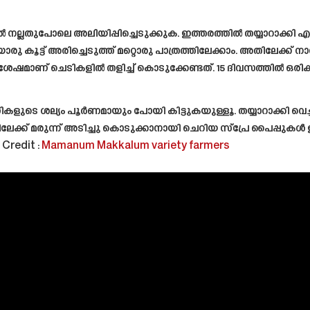
നല്ലതുപോലെ അലിയിപ്പിച്ചെടുക്കുക. ഇത്തരത്തിൽ തയ്യാറാക്കി എടുക്കു
ു കൂട്ട് അരിച്ചെടുത്ത് മറ്റൊരു പാത്രത്തിലേക്കാം. അതിലേക്ക് 
െയ്ത ശേഷമാണ് ചെടികളിൽ തളിച്ച് കൊടുക്കേണ്ടത്. 15 ദിവസത്തിൽ 
കളുടെ ശല്യം പൂർണമായും പോയി കിട്ടുകയുള്ളൂ. തയ്യാറാക്കി വെച്ച ക
ളിലേക്ക് മരുന്ന് അടിച്ചു കൊടുക്കാനായി ചെറിയ സ്പ്രേ പൈപ്പു
Credit :
Mamanum Makkalum variety farmers