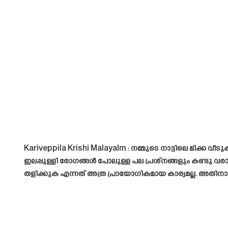
Kariveppila Krishi Malayalm
: നമ്മുടെ നാട്ടിലെ മിക്ക വീ
ഇലപ്പുള്ളി രോഗങ്ങൾ പോലുള്ള പല പ്രശ്നങ്ങളും കണ്ടു വരാ
തളിക്കുക എന്നത് അത്ര പ്രായോഗികമായ കാര്യമല്ല. അതിനാ