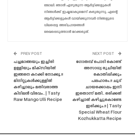
ജോലി. ഞാൻ എഴുതുന്ന ആർട്ടിക്കളുകൾ
നിങ്ങൾക്ക് ഇഷ്ടമാകുമെന്ന് കരുതുന്നു. എന്റെ
ആർട്ടിക്കളുകൾ വായിക്കുന്നവർ നിങ്ങളുടെ
വിലപ്പെട്ട അഭിപ്രായങ്ങൾ
രേഖപ്പെടുത്താൻ മറക്കരുത്.
PREV POST
NEXT POST
പച്ചമാങ്ങയും ഇച്ചിരി
ഗോതമ്പ് പൊടി കൊണ്ട്
ഉള്ളിയും മിക്സിയിൽ
അസാധ്യ രുചിയിൽ
ഇങ്ങനെ കറക്കി നോക്കൂ.!!
കൊതിപ്പിക്കും
മിനിറ്റുകൾക്കുള്ളിൽ
പലഹാരം.!! ചൂട്
കഴിച്ചാലും മതിവരാത്ത
ചായക്കൊപ്പം ഇനി
കിടിലൻ വിഭവം.. | Tasty
ഇതൊന്ന് മതി.. ഒരിക്കൽ
Raw Mango Ulli Recipe
കഴിച്ചാൽ കഴിച്ചുകൊണ്ടേ
ഇരിക്കും.!! | Tasty
Special Wheat Flour
Kozhukkatta Recipe