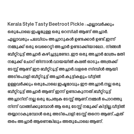
Kerala Style Tasty Beetroot Pickle
: എല്ലാവർക്കും
ഒരുപോലെ ഇഷ്ടമുള്ള ഒരു റെസിപ്പി ആണ് അച്ചാർ.
എല്ലാവരും പലവിധം അച്ചാറുകൾ ഉണ്ടക്കാർ ഉണ്ട്.ഇന്ന്
നമ്മുക്ക് ഒരു വെറൈറ്റി അച്ചാർ ഉണ്ടാക്കിയാലോ.. നിങ്ങൾ
ബീറ്റ്റൂട്ട് അച്ചാർ കഴിച്ചട്ടുണ്ടോ..ഈ ഒരു അച്ചാർ മാത്രം മതി
നമുക്ക് ചോറ് തിന്നാൻ.വായയിൽ കപ്പൽ ഓടും അത്രക്ക്
ടേസ്റ്റ് ആണ് ഈ ബീറ്റ്റൂട്ട് അച്ചാർ.വളരെ സിമ്പിൾ ആയി
അടിപൊളി ബീറ്റ്റൂട്ട് അച്ചാർ.കുട്ടികളും വീട്ടിൽ
ഉള്ളവർക്കും ഒരുപോലെ ഇഷ്ടമാവും ഈ അച്ചാർ.നല്ല ഒരു
ബീറ്റ്റൂട്ട് അച്ചാർ ആണ് ഇന്ന് ഉണ്ടാകുന്നത്.ബീറ്റ്റൂട്ട്
അച്ചാറിന് നല്ല ഒരു പ്രേത്യക ടേസ്റ്റ് ആണ്.നമ്മൾ പൊറത്തു
നിന്ന് വാങ്ങിക്കുമ്പോൾ ആ ഒരു ടേസ്റ്റ് നമുക്ക് കിട്ടില്ല.വീട്ടിൽ
തയ്യാറാകുമ്പോൾ ഒരു അടിപൊളി ടേസ്റ്റ് തന്നെ ആണ്.ഏത്
തരം അച്ചാർ ആണെങ്കിലും അതുപോലെ ആണ്.