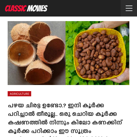
AGRICULTURE
പഴയ ചിരട്ട ഉണ്ടോ.? ഇനി കൂർക്ക
പറിച്ചാൽ തീരൂല്ല.. ഒരു ചെറിയ കൂർക്ക
കഷണത്തിൽ നിന്നും കിലോ കണക്കിന്
കൂർക്ക പറിക്കാം ഈ സൂത്രം