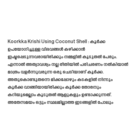
Koorkka Krishi Using Coconut Shell
: കൂർക്ക
ഉപയോഗിച്ചുള്ള വിഭവങ്ങൾ കഴിക്കാൻ
ഇഷ്ടപ്പെടുന്നവരായിരിക്കും നമ്മളിൽ കൂടുതൽ പേരും.
എന്നാൽ അത്യാവശ്യം നല്ല രീതിയിൽ പരിചരണം നൽകിയാൽ
മാത്രം വളർന്നുവരുന്ന ഒരു ചെടിയാണ് കൂർക്ക.
അതുകൊണ്ടുതന്നെ മിക്കപ്പോഴും കടകളിൽ നിന്നും
കൂർക്ക വാങ്ങിയായിരിക്കും കൂർക്ക തോരനും
കറിയുമെല്ലാം കൂടുതൽ ആളുകളും ഉണ്ടാക്കുന്നത്.
അതേസമയം ഒട്ടും സ്ഥലമില്ലാത്ത ഇടങ്ങളിൽ പോലും