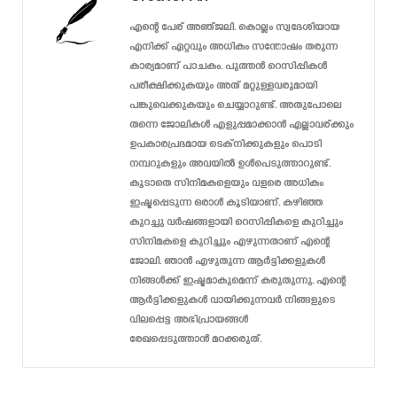
എന്റെ പേര് അഞ്ജലി. കൊല്ലം സ്വദേശിയായ
എനിക്ക് ഏറ്റവും അധികം സന്തോഷം തരുന്ന
കാര്യമാണ് പാചകം. പുത്തൻ റെസിപ്പികൾ
പരീക്ഷിക്കുകയും അത് മറ്റുള്ളവരുമായി
പങ്കുവെക്കുകയും ചെയ്യാറുണ്ട്. അതുപോലെ
തന്നെ ജോലികൾ എളുപ്പമാക്കാൻ എല്ലാവര്ക്കും
ഉപകാരപ്രദമായ ടെക്‌നിക്കുകളും പൊടി
നമ്പറുകളും അവയിൽ ഉൾപെടുത്താറുണ്ട്.
കൂടാതെ സിനിമകളെയും വളരെ അധികം
ഇഷ്ടപ്പെടുന്ന ഒരാൾ കൂടിയാണ്. കഴിഞ്ഞ
കുറച്ചു വർഷങ്ങളായി റെസിപ്പികളെ കുറിച്ചും
സിനിമകളെ കുറിച്ചും എഴുന്നതാണ് എന്റെ
ജോലി. ഞാൻ എഴുതുന്ന ആർട്ടിക്കളുകൾ
നിങ്ങൾക്ക് ഇഷ്ടമാകുമെന്ന് കരുതുന്നു. എന്റെ
ആർട്ടിക്കളുകൾ വായിക്കുന്നവർ നിങ്ങളുടെ
വിലപ്പെട്ട അഭിപ്രായങ്ങൾ
രേഖപ്പെടുത്താൻ മറക്കരുത്.