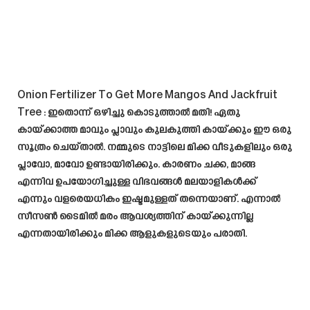
Onion Fertilizer To Get More Mangos And Jackfruit
Tree
: ഇതൊന്ന് ഒഴിച്ചു കൊടുത്താൽ മതി! ഏതു
കായ്ക്കാത്ത മാവും പ്ലാവും കുലകുത്തി കായ്ക്കും ഈ ഒരു
സൂത്രം ചെയ്‌താൽ. നമ്മുടെ നാട്ടിലെ മിക്ക വീടുകളിലും ഒരു
പ്ലാവോ, മാവോ ഉണ്ടായിരിക്കും. കാരണം ചക്ക, മാങ്ങ
എന്നിവ ഉപയോഗിച്ചുള്ള വിഭവങ്ങൾ മലയാളികൾക്ക്
എന്നും വളരെയധികം ഇഷ്ടമുള്ളത് തന്നെയാണ്. എന്നാൽ
സീസൺ ടൈമിൽ മരം ആവശ്യത്തിന് കായ്ക്കുന്നില്ല
എന്നതായിരിക്കും മിക്ക ആളുകളുടെയും പരാതി.