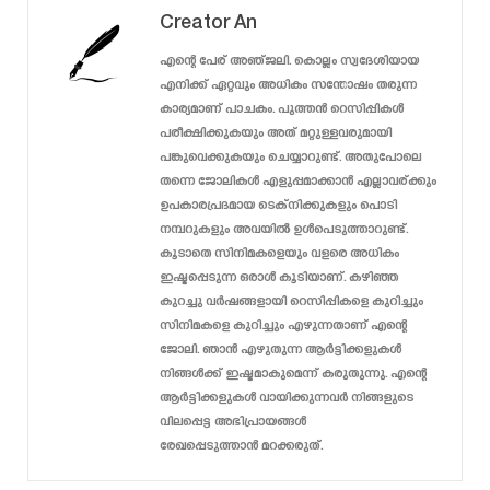
Creator An
എന്റെ പേര് അഞ്ജലി. കൊല്ലം സ്വദേശിയായ
എനിക്ക് ഏറ്റവും അധികം സന്തോഷം തരുന്ന
കാര്യമാണ് പാചകം. പുത്തൻ റെസിപ്പികൾ
പരീക്ഷിക്കുകയും അത് മറ്റുള്ളവരുമായി
പങ്കുവെക്കുകയും ചെയ്യാറുണ്ട്. അതുപോലെ
തന്നെ ജോലികൾ എളുപ്പമാക്കാൻ എല്ലാവര്ക്കും
ഉപകാരപ്രദമായ ടെക്‌നിക്കുകളും പൊടി
നമ്പറുകളും അവയിൽ ഉൾപെടുത്താറുണ്ട്.
കൂടാതെ സിനിമകളെയും വളരെ അധികം
ഇഷ്ടപ്പെടുന്ന ഒരാൾ കൂടിയാണ്. കഴിഞ്ഞ
കുറച്ചു വർഷങ്ങളായി റെസിപ്പികളെ കുറിച്ചും
സിനിമകളെ കുറിച്ചും എഴുന്നതാണ് എന്റെ
ജോലി. ഞാൻ എഴുതുന്ന ആർട്ടിക്കളുകൾ
നിങ്ങൾക്ക് ഇഷ്ടമാകുമെന്ന് കരുതുന്നു. എന്റെ
ആർട്ടിക്കളുകൾ വായിക്കുന്നവർ നിങ്ങളുടെ
വിലപ്പെട്ട അഭിപ്രായങ്ങൾ
രേഖപ്പെടുത്താൻ മറക്കരുത്.