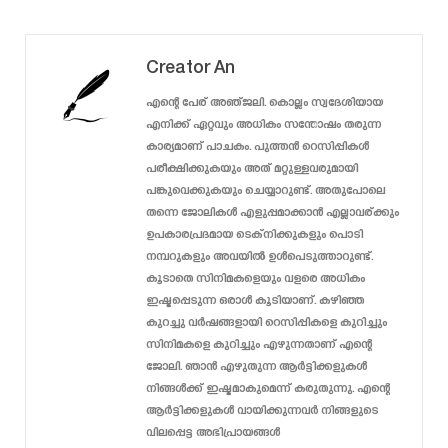
Creator An
എന്റെ പേര് അഞ്ജലി. കൊല്ലം സ്വദേശിയായ
എനിക്ക് ഏറ്റവും അധികം സന്തോഷം തരുന്ന
കാര്യമാണ് പാചകം. പുത്തൻ റെസിപ്പികൾ
പരീക്ഷിക്കുകയും അത് മറ്റുള്ളവരുമായി
പങ്കുവെക്കുകയും ചെയ്യാറുണ്ട്. അതുപോലെ
തന്നെ ജോലികൾ എളുപ്പമാക്കാൻ എല്ലാവര്ക്കും
ഉപകാരപ്രദമായ ടെക്‌നിക്കുകളും പൊടി
നമ്പറുകളും അവയിൽ ഉൾപെടുത്താറുണ്ട്.
കൂടാതെ സിനിമകളെയും വളരെ അധികം
ഇഷ്ടപ്പെടുന്ന ഒരാൾ കൂടിയാണ്. കഴിഞ്ഞ
കുറച്ചു വർഷങ്ങളായി റെസിപ്പികളെ കുറിച്ചും
സിനിമകളെ കുറിച്ചും എഴുന്നതാണ് എന്റെ
ജോലി. ഞാൻ എഴുതുന്ന ആർട്ടിക്കളുകൾ
നിങ്ങൾക്ക് ഇഷ്ടമാകുമെന്ന് കരുതുന്നു. എന്റെ
ആർട്ടിക്കളുകൾ വായിക്കുന്നവർ നിങ്ങളുടെ
വിലപ്പെട്ട അഭിപ്രായങ്ങൾ