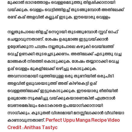
മുക്കാൽ ഭാഗത്തോളം വെള്ളമെടുത്തു തിളപ്പിക്കാനായി
വയ്ക്കുക. വെള്ളം വെട്ടിത്തിളച്ച് തുടങ്ങുമ്പോൾ അതിലേക്ക്
രണ്ട് കപ്പ് അളവിൽ കല്ലുപ്പ് ഇടുക. ഈയൊരു വെള്ളം
നല്ലതുപോലെ തിളച്ച് സെറ്റായി തുടങ്ങുമ്പോൾ സ്റ്റവ് ഓഫ്
ചെയ്യാവുന്നതാണ്. ശേഷം ഉപ്പുമാങ്ങ ഇട്ടുവയ്ക്കാൻ
ഉദ്ദേശിക്കുന്ന പാത്രം നല്ലതുപോലെ കഴുകി വെയിലത്ത്
വെച്ച് ഉണക്കി തുടച്ചെടുക്കണം. അതിലേക്ക് എടുത്തു വച്ച
മാങ്ങകൾ നിരത്തി കൊടുക്കുക. ശേഷം തയ്യാറാക്കി വെച്ച
ഉപ്പ് വെള്ളം മുകളിലേക്ക് ഒഴിച്ചു കൊടുക്കുക.
അവസാനമായി വൃത്തിയുള്ള ഒരു തുണിയിൽ ഒരുപിടി
അളവിൽ ഉലുവയെടുത്ത് അത് കിഴികെട്ടി ഉപ്പ്
വെള്ളത്തിലേക്ക് ഇട്ടുകൊടുക്കുക. ഈയൊരു രീതിയിൽ
ഉപ്പുമാങ്ങ സൂക്ഷിച്ചു വയ്ക്കുകയാണെങ്കിൽ എത്രനാൾ
വേണമെങ്കിലും കേടാകാതെ ഉപയോഗിക്കാനായി
സാധിക്കും. കൂടുതൽ വിശദമായി മനസ്സിലാക്കാൻ വീഡിയോ
കാണാവുന്നതാണ്.
Perfect Uppu Manga Recipe
Video
Credit : Anithas Tastyc