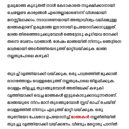
ഉപ്പുമാങ്ങ കൂടുതൽ നാൾ കേടാകാതെ സൂക്ഷിക്കാനായി
ചെയ്യേണ്ട കാര്യങ്ങൾ എന്തെല്ലാമാണെന്ന് വിശദമായി
മനസ്സിലാക്കാം. സാധാരണയായി അത്യാവിശ്യം വലിപ്പമുള്ള
മാങ്ങകളാണ് ഉപ്പുമാങ്ങ ഇടാനായി ഉപയോഗിക്കാറുള്ളത്.
മാങ്ങ തിരഞ്ഞെടുക്കുമ്പോൾ ഞെട്ടോടു കൂടിയവ നോക്കി
തന്നെ വേണം വാങ്ങാൻ. ശേഷം മാങ്ങയിൽ നിന്നും ഞെട്ടിനെ
മാത്രമായി അടർത്തിയെടുത്ത് മാറ്റിവയ്ക്കുക. മാങ്ങ
നല്ലതുപോലെ കഴുകി
തുടച്ച് വൃത്തിയാക്കി വയ്ക്കുക. ഒരു പാത്രത്തിൽ മുക്കാൽ
ഭാഗത്തോളം വെള്ളമെടുത്ത് നല്ലതുപോലെ തിളപ്പിക്കുക.
വെള്ളം തിളച്ചു തുടങ്ങുമ്പോൾ അതിലേക്ക് കഴുകി
വൃത്തിയാക്കി വെച്ച മാങ്ങകൾ ഇട്ടുകൊടുക്കാവുന്നതാണ്.
മാങ്ങയുടെ നിറം മാറി തുടങ്ങുമ്പോൾ സ്റ്റവ് ഓഫ് ചെയ്ത്
വെള്ളത്തിൽ നിന്നും എടുത്ത് മാറ്റി വയ്ക്കുക. ഒരു
തുണിയോ പേപ്പറോ ഉപയോഗിച്ച്
മാങ്ങകൾ
നല്ലരീതിയിൽ
തുടച്ചു വൃത്തിയാക്കി വയ്ക്കണം. വീണ്ടും മറ്റൊരു പാനിൽ