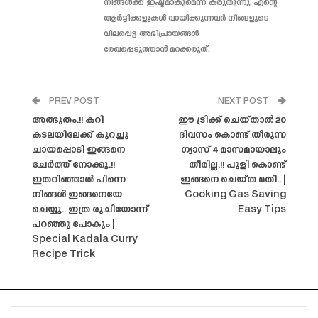
നിങ്ങൾക്ക് ഇഷ്ടമാകുമെന്ന് കരുതുന്നു. എന്റെ
ആർട്ടിക്കളുകൾ വായിക്കുന്നവർ നിങ്ങളുടെ
വിലപ്പെട്ട അഭിപ്രായങ്ങൾ
രേഖപ്പെടുത്താൻ മറക്കരുത്.
PREV POST
NEXT POST
അത്ഭുതം.!! കറി
ഈ ട്രിക്ക് ചെയ്‌താൽ 20
കടലയിലേക്ക് കുറച്ചു
ദിവസം കൊണ്ട് തീരുന്ന
ചായപ്പൊടി ഇങ്ങനെ
ഗ്യാസ് 4 മാസമായാലും
ചേർത്ത് നോക്കൂ.!!
തീരില്ല.!! പുളി കൊണ്ട്
ഇതറിഞ്ഞാൽ പിന്നെ
ഇങ്ങനെ ചെയ്ത മതി.. |
നിങ്ങൾ ഇങ്ങനെയേ
Cooking Gas Saving
ചെയ്യൂ.. ഇത്ര രുചിയോന്ന്
Easy Tips
പറഞ്ഞു പോകും |
Special Kadala Curry
Recipe Trick