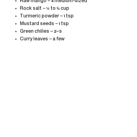
Raw mango – 4 medium-sized
Rock salt – ½ to ¾ cup
Turmeric powder – 1 tsp
Mustard seeds – 1 tsp
Green chilies – 2–3
Curry leaves – a few