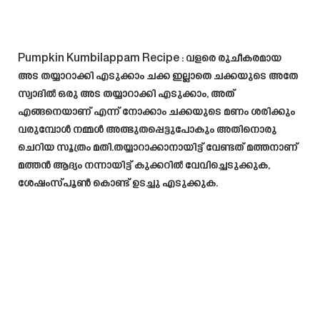
Pumpkin Kumbilappam Recipe
: വളരെ രുചീകരമായ
അട തയ്യാറാക്കി എടുക്കാം ചക്ക ഇല്ലാതെ ചക്കയുടെ അതേ
സ്വാദിൽ ഒരു അട തയ്യാറാക്കി എടുക്കാം, അത്
എങ്ങനെയാണ് എന്ന് നോക്കാം ചക്കയുടെ മണം ശരിക്കും
വരുമ്പോൾ നമ്മൾ അത്ഭുതപ്പെട്ടുപോകും അതിനൊരു
ചെറിയ സൂത്രം മതി.തയ്യാറാക്കാനായിട്ട് വേണ്ടത് മത്തനാണ്
മത്തൻ ആദ്യം നന്നായിട്ട് കുക്കറിൽ വേവിച്ചെടുക്കുക,
ശേഷംസ്പൂൺ കൊണ്ട് ഉടച്ചു എടുക്കുക.