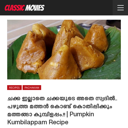
RECIPES
PACHAKAM
ചക്ക ഇല്ലാതെ ചക്കയുടെ അതെ സ്വദിൽ..
പഴുത്ത മത്തൻ കൊണ്ട് കൊതിപ്പിക്കും
മത്തങ്ങാ കുമ്പിളപ്പം.!! | Pumpkin
Kumbilappam Recipe