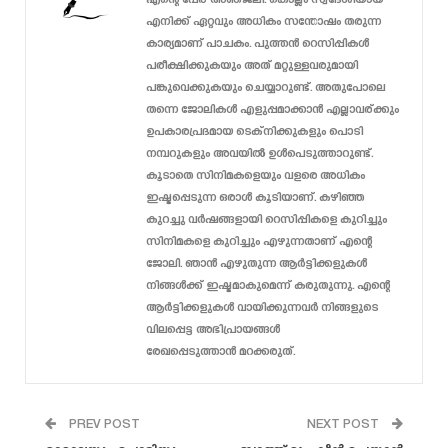
എനിക്ക് ഏറ്റവും അധികം സന്തോഷം തരുന്ന
കാര്യമാണ് പാചകം. പുത്തൻ റെസിപ്പികൾ
പരീക്ഷിക്കുകയും അത് മറ്റുള്ളവരുമായി
പങ്കുവെക്കുകയും ചെയ്യാറുണ്ട്. അതുപോലെ
തന്നെ ജോലികൾ എളുപ്പമാക്കാൻ എല്ലാവര്ക്കും
ഉപകാരപ്രദമായ ടെക്‌നിക്കുകളും പൊടി
നമ്പറുകളും അവയിൽ ഉൾപെടുത്താറുണ്ട്.
കൂടാതെ സിനിമകളെയും വളരെ അധികം
ഇഷ്ടപ്പെടുന്ന ഒരാൾ കൂടിയാണ്. കഴിഞ്ഞ
കുറച്ചു വർഷങ്ങളായി റെസിപ്പികളെ കുറിച്ചും
സിനിമകളെ കുറിച്ചും എഴുന്നതാണ് എന്റെ
ജോലി. ഞാൻ എഴുതുന്ന ആർട്ടിക്കളുകൾ
നിങ്ങൾക്ക് ഇഷ്ടമാകുമെന്ന് കരുതുന്നു. എന്റെ
ആർട്ടിക്കളുകൾ വായിക്കുന്നവർ നിങ്ങളുടെ
വിലപ്പെട്ട അഭിപ്രായങ്ങൾ
രേഖപ്പെടുത്താൻ മറക്കരുത്.
PREV POST
NEXT POST