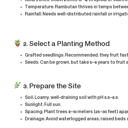
Ideal zones
: USDA Zones 10–12 (tropical or subtro
Temperature
: Rambutan thrives in temps betw
Rainfall
: Needs well-distributed rainfall or irrigat
2. Select a Planting Method
Grafted seedlings
: Recommended; they fruit faste
Seeds
: Can be grown, but take 5–6 years to fruit
3. Prepare the Site
Soil
: Loamy, well-draining soil with
pH 5.5–6.5
.
Sunlight
: Full sun.
Spacing
: Plant trees
8–10 meters (25–30 feet)
apar
Drainage
: Avoid waterlogged areas; raised beds o