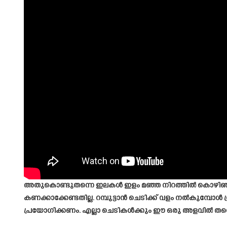
അതുകൊണ്ടുതന്നെ ഇലകൾ ഇളം മഞ്ഞ നിറത്തിൽ കൊഴിഞ്ഞു തു
കണക്കാക്കേണ്ടതില്ല. റമ്പുട്ടാൻ ചെടിക്ക് വളം നൽകുമ്പോൾ 
പ്രയോഗിക്കണം. എല്ലാ ചെടികൾക്കും ഈ ഒരു അളവിൽ തന്