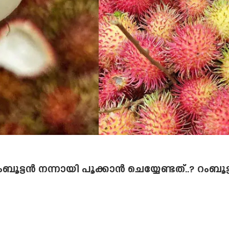
റംബൂട്ടൻ നന്നായി പൂക്കാൻ ചെയ്യേണ്ടത്..? റംബൂ