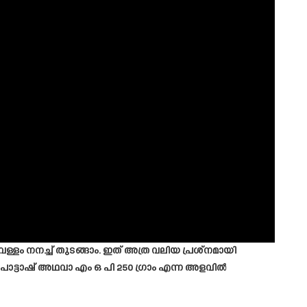
ം നനച്ച് തുടങ്ങാം. ഇത് അത്ര വലിയ പ്രശ്നമായി
ഫ് പൊട്ടാഷ് അഥവാ എം ഒ പി 250 ഗ്രാം എന്ന അളവിൽ