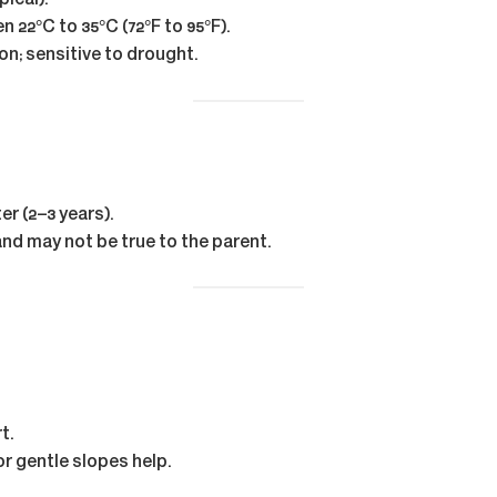
pical).
een
22°C to 35°C (72°F to 95°F)
.
ion; sensitive to drought.
r (2–3 years).
 and may not be true to the parent.
t.
r gentle slopes help.