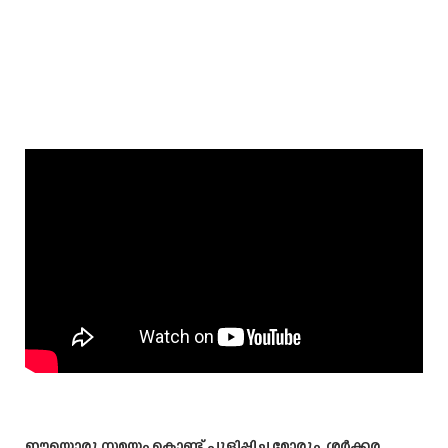
ഈയൊരു സമയം കൊണ്ട് പുളിപ്പിച്ച മോരും, ശർക്കര