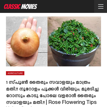
AGRICULTURE
1 സ്പൂൺ തൈരും സവാളയും മാത്രം
മതി.!! നൂറോളം പൂക്കൾ വിരിയും; മുരടിച്ച
റോസും കാടു പോലെ വളരാൻ തൈരും
സവാളയും മതി.!! | Rose Flowering Tips