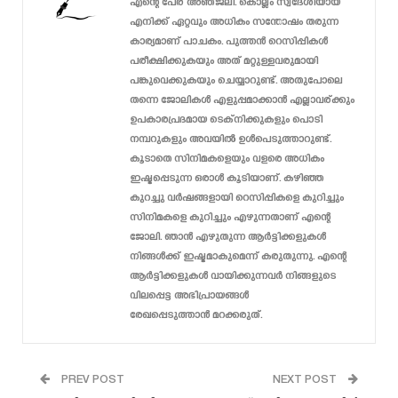
എന്റെ പേര് അഞ്ജലി. കൊല്ലം സ്വദേശിയായ
എനിക്ക് ഏറ്റവും അധികം സന്തോഷം തരുന്ന
കാര്യമാണ് പാചകം. പുത്തൻ റെസിപ്പികൾ
പരീക്ഷിക്കുകയും അത് മറ്റുള്ളവരുമായി
പങ്കുവെക്കുകയും ചെയ്യാറുണ്ട്. അതുപോലെ
തന്നെ ജോലികൾ എളുപ്പമാക്കാൻ എല്ലാവര്ക്കും
ഉപകാരപ്രദമായ ടെക്‌നിക്കുകളും പൊടി
നമ്പറുകളും അവയിൽ ഉൾപെടുത്താറുണ്ട്.
കൂടാതെ സിനിമകളെയും വളരെ അധികം
ഇഷ്ടപ്പെടുന്ന ഒരാൾ കൂടിയാണ്. കഴിഞ്ഞ
കുറച്ചു വർഷങ്ങളായി റെസിപ്പികളെ കുറിച്ചും
സിനിമകളെ കുറിച്ചും എഴുന്നതാണ് എന്റെ
ജോലി. ഞാൻ എഴുതുന്ന ആർട്ടിക്കളുകൾ
നിങ്ങൾക്ക് ഇഷ്ടമാകുമെന്ന് കരുതുന്നു. എന്റെ
ആർട്ടിക്കളുകൾ വായിക്കുന്നവർ നിങ്ങളുടെ
വിലപ്പെട്ട അഭിപ്രായങ്ങൾ
രേഖപ്പെടുത്താൻ മറക്കരുത്.
PREV POST
NEXT POST