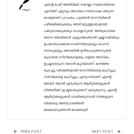
എന്റെ പേര് അഞ്ജലി. കൊല്ലം സ്വദേശിയായ
എനിക്ക് ഏറ്റവും അധികം സന്തോഷം തരുന്ന
കാര്യമാണ് പാചകം. പുത്തൻ റെസിപ്പികൾ
പരീക്ഷിക്കുകയും അത് മറ്റുള്ളവരുമായി
പങ്കുവെക്കുകയും ചെയ്യാറുണ്ട്. അതുപോലെ
തന്നെ ജോലികൾ എളുപ്പമാക്കാൻ എല്ലാവര്ക്കും
ഉപകാരപ്രദമായ ടെക്‌നിക്കുകളും പൊടി
നമ്പറുകളും അവയിൽ ഉൾപെടുത്താറുണ്ട്.
കൂടാതെ സിനിമകളെയും വളരെ അധികം
ഇഷ്ടപ്പെടുന്ന ഒരാൾ കൂടിയാണ്. കഴിഞ്ഞ
കുറച്ചു വർഷങ്ങളായി റെസിപ്പികളെ കുറിച്ചും
സിനിമകളെ കുറിച്ചും എഴുന്നതാണ് എന്റെ
ജോലി. ഞാൻ എഴുതുന്ന ആർട്ടിക്കളുകൾ
നിങ്ങൾക്ക് ഇഷ്ടമാകുമെന്ന് കരുതുന്നു. എന്റെ
ആർട്ടിക്കളുകൾ വായിക്കുന്നവർ നിങ്ങളുടെ
വിലപ്പെട്ട അഭിപ്രായങ്ങൾ
രേഖപ്പെടുത്താൻ മറക്കരുത്.
PREV POST
NEXT POST