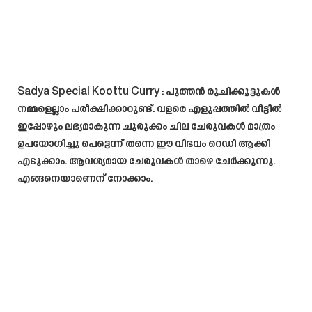
Sadya Special Koottu Curry
: പുത്തൻ രുചിക്കൂട്ടുകൾ
നമ്മളെല്ലാം പരീക്ഷിക്കാറുണ്ട്. വളരെ എളുപ്പത്തിൽ വീട്ടിൽ
ഇപ്പോഴും ലഭ്യമാകുന്ന ചുരുക്കം ചില ചേരുവകൾ മാത്രം
ഉപയോഗിച്ചു പെട്ടെന്ന് തന്നെ ഈ വിഭവം റെഡി ആക്കി
എടുക്കാം. ആവശ്യമായ ചേരുവകൾ താഴെ ചേർക്കുന്നു.
എങ്ങനെയാണെന് നോക്കാം.