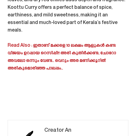
leaves, and dry red chilies adds depth and fragrance.
Koottu Curry offers a perfect balance of spice,
earthiness, and mild sweetness, making it an
essential and much-loved part of Kerala’s festive
meals.
Read Also : ഇതാണ് മക്കളെ 10 ലക്ഷം ആളുകൾ കണ്ട
വിജയം ഉറപ്പായ റെസിപ്പി!! അരി കുതിർക്കണ്ട; ചോറോ
അവലോ ഒന്നും വേണ്ട.. വെറും അര മണിക്കൂറിൽ
അരികുമൊരിഞ്ഞ പാലപ്പം..
Creator An