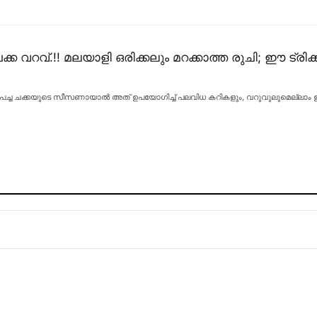
ചക്ക വറവ്.!! മലയാളി ഒരിക്കലും മറക്കാത്ത രുചി; ഈ ട്രി
pe : പച്ച ചക്കയുടെ സീസണായാൽ അത് ഉപയോഗിച്ച് പലവിധ കറികളും, വറുവുലുമെല്ലാം ഉണ