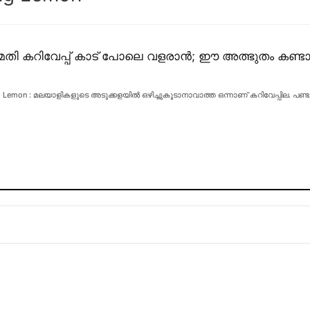
മതി കറിവേപ്പ് കാട് പോലെ വളരാൻ; ഈ അത്ഭുതം കണ്ടാൽ ന
sing Lemon : മലയാളികളുടെ അടുക്കളയിൽ ഒഴിച്ചുകൂടാനാവാത്ത ഒന്നാണ് കറിവേപ്പില. പണ്