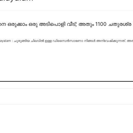
ങ്ങനെ ഒരുക്കാം ഒരു അടിപൊളി വീട്; അതും 1100 ചത
 Malayalam : ചുരുങ്ങിയ ചിലവിൽ ഉള്ള ഡിസൈൻസാണോ നിങ്ങൾ അന്വേഷിക്കുന്നത്