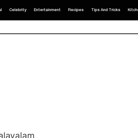
al
Celebrity
Entertainment
Recipes
Tips And Tricks
Kitch
alayalam