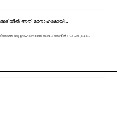
ുരശ്ര അടിയിൽ അതി മനോഹരമായി…
. അതിനൊത്ത ഒരു ഉദാഹരണമാണ് അഞ്ച് സെന്റിൽ 1103 ചതുരശ്ര
…