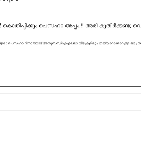
തിപ്പിക്കും പെസഹാ അപ്പം.!! അരി കുതിർക്കണ്ട; വെ
ecipe : പെസഹാ ദിനത്തോട് അനുബന്ധിച്ച് എല്ലാ വീടുകളിലും തയ്യാറാക്കാറുള്ള ഒരു 