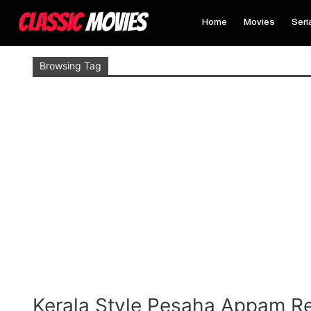
Home
Movies
Seri
Browsing Tag
Kerala Style Pesaha Appam R