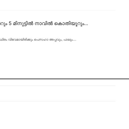
റും 5 മിനുട്ടിൽ നാവിൽ കൊതിയൂറും…
സ്ഥിരം വിഭവമായിരിക്കും പെസഹാ അപ്പവും, പാലും.
…