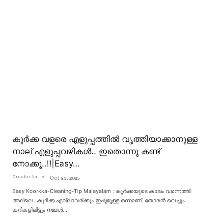
കൂർക്ക വളരെ എളുപ്പത്തിൽ വൃത്തിയാക്കാനുള്ള
നാല് എളുപ്പവഴികൾ.. ഇതൊന്നു കണ്ട്
നോക്കൂ..!!|Easy…
Creator An
Oct 23, 2025
Easy Koorkka-Cleaning-Tip Malayalam : കൂർക്കയുടെ കാലം വന്നെത്തി
അല്ലെ.. കൂർക്ക എല്ലാവര്ക്കും ഇഷ്ടമുള്ള ഒന്നാണ്. തോരൻ വെച്ചും
കറികളിലിട്ടും നമ്മൾ
…