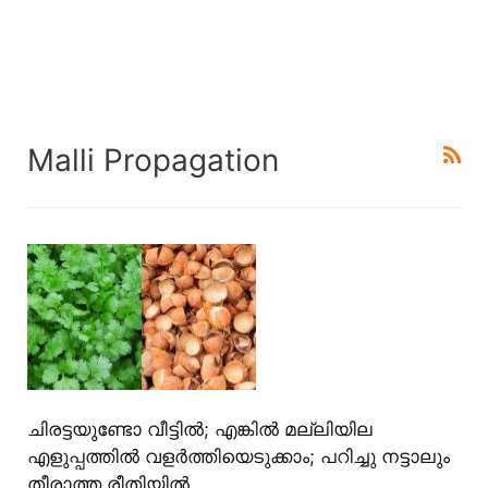
Malli Propagation
ചിരട്ടയുണ്ടോ വീട്ടിൽ; എങ്കിൽ മല്ലിയില
എളുപ്പത്തിൽ വളർത്തിയെടുക്കാം; പറിച്ചു നട്ടാലും
തീരാത്ത രീതിയിൽ…