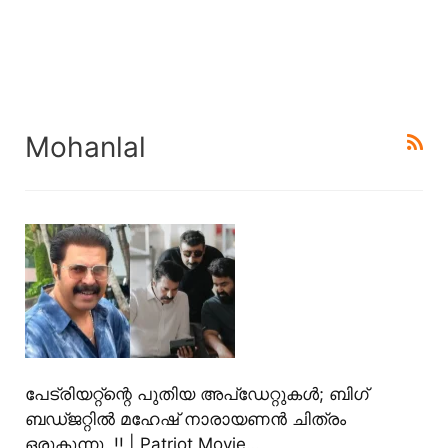
Mohanlal
പേട്രിയറ്റ്ന്റെ പുതിയ അപ്ഡേറ്റുകൾ; ബിഗ്
ബഡ്ജറ്റിൽ മഹേഷ് നാരായണൻ ചിത്രം
ഒരുകുന്നു..!! | Patriot Movie…