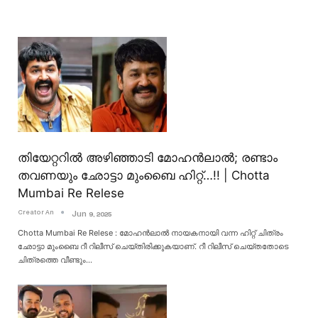
തിയേറ്ററിൽ അഴിഞ്ഞാടി മോഹൻലാൽ; രണ്ടാം
തവണയും ഛോട്ടാ മുംബൈ ഹിറ്റ്…!! | Chotta
Mumbai Re Relese
Creator An
Jun 9, 2025
Chotta Mumbai Re Relese : മോഹൻലാല്‍ നായകനായി വന്ന ഹിറ്റ് ചിത്രം
ഛോട്ടാ മുംബൈ റീ റിലീസ് ചെയ്തിരിക്കുകയാണ്. റീ റിലീസ് ചെയ്തതോടെ
ചിത്രത്തെ വീണ്ടും
…