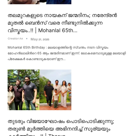
തലമുറകളുടെ നായകന് ജന്മദിനം; നരേന്ദ്രൻ
മുതൽ ബെൻസ് വരെ നീണ്ടുനിൽക്കുന്ന
വിസ്മയം..!! | Mohanlal 65th…
Creator An
May 21, 2025
Mohanlal 65th Birthday : മലയാളത്തിന്റെ സ്വന്തം നടന വിസ്മയം
മോഹൻലാലിൻറെ 65 ആം ജന്മദിനമാണ് ഇന്ന്. ലോകമെമ്പാടുമുള്ള മലയാളി
പ്രേക്ഷകർ കൊണ്ടാടുകയാണ് ഈ
…
തുടരും വിജയാഘോഷം പൊടിപൊടിക്കുന്നു;
തരുൺ മൂർത്തിയെ അഭിനന്ദിച്ച് സൂര്യയും