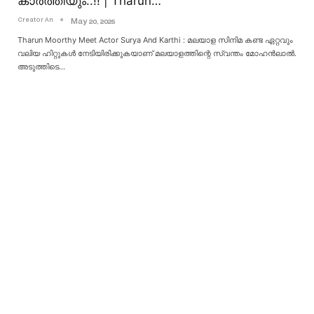
കാര്‍ത്തിയും..!! | Tharun…
Creator An
May 20, 2025
Tharun Moorthy Meet Actor Surya And Karthi : മലയാള സിനിമ കണ്ട ഏറ്റവും
വലിയ ഹിറ്റുകൾ നേടിയിരിക്കുകയാണ് മലയാളത്തിന്റെ സ്വന്തം മോഹൻലാൽ.
അടുത്തിടെ
…