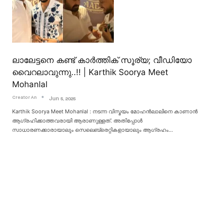
ലാലേട്ടനെ കണ്ട് കാർത്തിക് സൂര്യ; വീഡിയോ
വൈറലാവുന്നു..!! | Karthik Soorya Meet
Mohanlal
Creator An
Jun 5, 2025
Karthik Soorya Meet Mohanlal : നടന്ന വിസ്മയം മോഹൻലാലിനെ കാണാൻ
ആഗ്രഹിക്കാത്തവരായി ആരാണുള്ളത്. അതിപ്പോൾ
സാധാരണക്കാരായാലും സെലെബ്രെറ്റികളായാലും ആഗ്രഹം
…