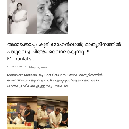
അമ്മക്കൊപ്പം കുട്ടി മോഹൻലാൽ; മാതൃദിനത്തിൽ
പങ്കുവെച്ച ചിത്രം വൈറലാകുന്നു..!! |
Mohanlal’s…
Creator An
May 12, 2025
Mohanlal's Mothers Day Post Gets Viral : ലോക മാതൃദിനത്തിൽ
മോഹൻലാൽ പങ്കുവെച്ച ചിത്രം ഏറ്റെടുത്ത് ആരാധകർ. അമ്മ
ശാന്തകുമാരിക്കൊപ്പമുള്ള ഒരു പഴയകാല
…