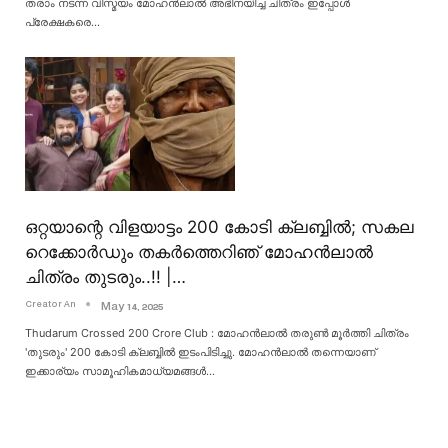
തരാം നടന്ന വിസ്മയം മോഹൻലാൽ അഭിനയിച്ച ചിത്രം ഇപ്പോൾ
പ്രേക്ഷകരെ
…
ഒറ്റയാന്റെ വിളയാട്ടം 200 കോടി ക്ലബ്ബിൽ; സകല
റെക്കോർഡും തകർത്തെറിഞ് മോഹൻലാൽ
ചിത്രം തുടരും..!! |…
Creator An
May 14, 2025
Thudarum Crossed 200 Crore Club : മോഹൻലാൽ തരുൺ മൂർത്തി ചിത്രം
'തുടരും' 200 കോടി ക്ലബ്ബിൽ ഇടംപിടിച്ചു. മോഹൻലാൽ തന്നെയാണ്
ഇക്കാര്യം സാമൂഹികമാധ്യമങ്ങൾ
…