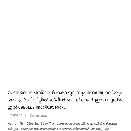
ഇങ്ങനെ ചെയ്താൽ കൊഴുവയും നെത്തോലിയും
വെറും 2 മിനിറ്റിൽ ക്ലീൻ ചെയ്യാം.!! ഈ സൂത്രം
ഇത്രകാലം അറിയാതെ…
Creator An
Oct 23, 2025
Netholi Fish Cleaning Easy Tip : മലയാളികളുടെ തീൻമേശയിൽ ഒരിക്കലും
ഒഴിച്ചുകൂടാനാവാത്ത ഒന്നാണല്ലോ മത്സ്യ വിഭവങ്ങൾ. അയല, ചൂര,