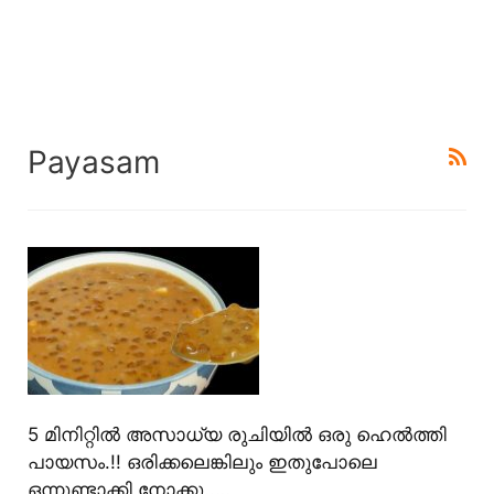
Payasam
5 മിനിറ്റിൽ അസാധ്യ രുചിയിൽ ഒരു ഹെൽത്തി
പായസം.!! ഒരിക്കലെങ്കിലും ഇതുപോലെ
ഒന്നുണ്ടാക്കി നോക്കൂ..…