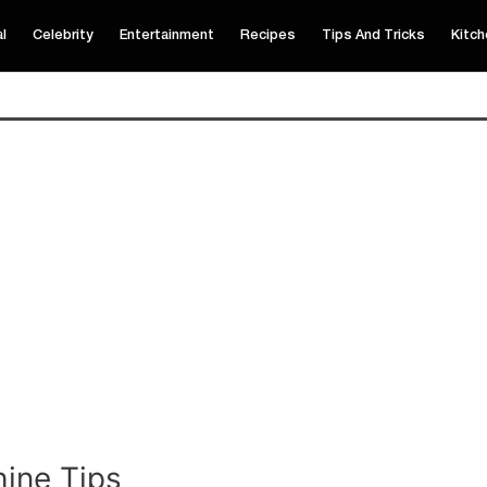
al
Celebrity
Entertainment
Recipes
Tips And Tricks
Kitch
hine Tips