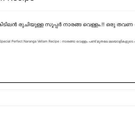
കിടിലൻ രുചിയുള്ള സൂപ്പർ നാരങ്ങ വെള്ളം.!! ഒരു തവണ 
Special Perfect Naranga Vellam Recipe : നാരങ്ങാ വെള്ളം പണ്ട് മുതലേ മലയാളികളുടെ 