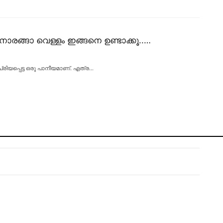
നാരങ്ങാ വെള്ളം ഇങ്ങനെ ഉണ്ടാക്കൂ..…
പ്രിയപ്പെട്ട ഒരു പാനീയമാണ്. എത്ര
…