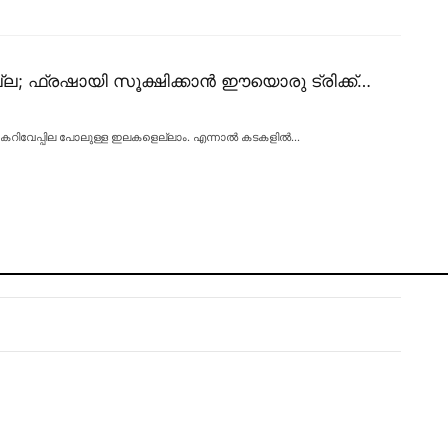
്ല; ഫ്രഷായി സൂക്ഷിക്കാൻ ഈയൊരു ട്രിക്ക്…
ില കറിവേപ്പില പോലുള്ള ഇലകളെല്ലാം. എന്നാൽ കടകളിൽ
…