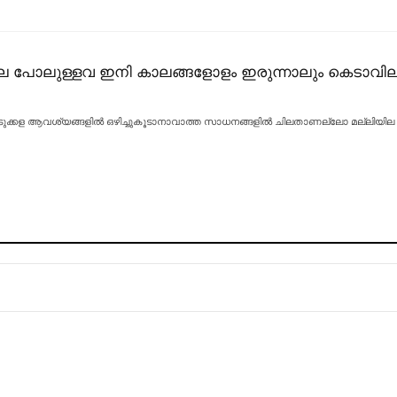
പില പോലുള്ളവ ഇനി കാലങ്ങളോളം ഇരുന്നാലും കെടാവില
p : അടുക്കള ആവശ്യങ്ങളിൽ ഒഴിച്ചുകൂടാനാവാത്ത സാധനങ്ങളിൽ ചിലതാണല്ലോ മല്ലിയ