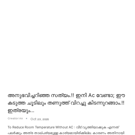
അനുഭവിച്ചറിഞ്ഞ സത്യം.!! ഇനി Ac വേണ്ടാ; ഈ
കടുത്ത ചൂടിലും തണുത്ത് വിറച്ചു കിടന്നുറങ്ങാം.!!
ഇത്രയും…
Creator An
Oct 23, 2025
To Reduce Room Temperature Without AC : വീട് വൃത്തിയാക്കുക എന്നത്
പലർക്കും അത്ര താല്പര്യമുള്ള കാര്യമായിരിക്കില്ല. കാരണം അതിനായി