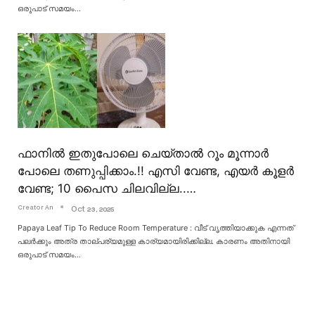
ഒരുപാട് സമയം
…
ഫാനിൽ ഇതുപോലെ ചെയ്താൽ റൂം മൂന്നാർ
പോലെ തണുപ്പിക്കാം.!! എസി വേണ്ട, എയർ കൂളർ
വേണ്ട; 10 പൈസ ചിലവില്ല..…
Creator An
Oct 23, 2025
Papaya Leaf Tip To Reduce Room Temperature : വീട് വൃത്തിയാക്കുക എന്നത്
പലർക്കും അത്ര താല്പര്യമുള്ള കാര്യമായിരിക്കില്ല. കാരണം അതിനായി
ഒരുപാട് സമയം
…