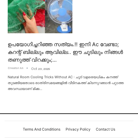
ഉപയോഗിച്ചറിഞ്ഞ സത്യം.!! ഇനി Ac വേണ്ടാ;
കറന്റ് ബില്ലും ആവില്ല.. ഈ ചൂടിലും നിങ്ങൾ
തണുത്ത് വിറക്കും;…
Creator An
Oct 23, 2025
Natural Room Cooling Tricks Without AC : ചൂട് വളരെയധികം കനത്ത്
തുടങ്ങിയതോടെ രാത്രിസമയങ്ങളിൽ വീടിനകത്ത് കിടന്നുറങ്ങാൻ പറ്റാത്ത
അവസ്ഥയാണ് മിക്ക
…
Terms And Conditions
Privacy Policy
Contact Us