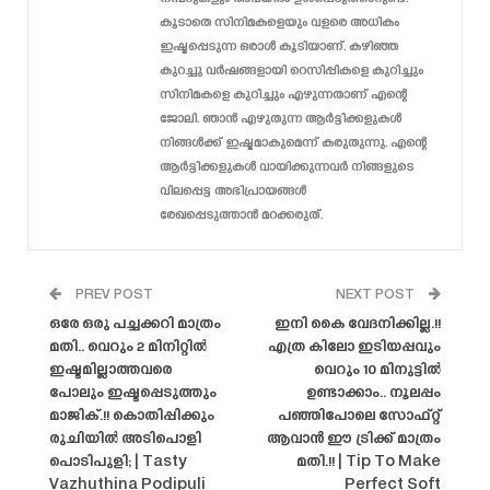
കൂടാതെ സിനിമകളെയും വളരെ അധികം
ഇഷ്ടപ്പെടുന്ന ഒരാൾ കൂടിയാണ്. കഴിഞ്ഞ
കുറച്ചു വർഷങ്ങളായി റെസിപ്പികളെ കുറിച്ചും
സിനിമകളെ കുറിച്ചും എഴുന്നതാണ് എന്റെ
ജോലി. ഞാൻ എഴുതുന്ന ആർട്ടിക്കളുകൾ
നിങ്ങൾക്ക് ഇഷ്ടമാകുമെന്ന് കരുതുന്നു. എന്റെ
ആർട്ടിക്കളുകൾ വായിക്കുന്നവർ നിങ്ങളുടെ
വിലപ്പെട്ട അഭിപ്രായങ്ങൾ
രേഖപ്പെടുത്താൻ മറക്കരുത്.
PREV POST
NEXT POST
ഒരേ ഒരു പച്ചക്കറി മാത്രം
ഇനി കൈ വേദനിക്കില്ല.!!
മതി.. വെറും 2 മിനിറ്റിൽ
എത്ര കിലോ ഇടിയപ്പവും
ഇഷ്ടമില്ലാത്തവരെ
വെറും 10 മിനുട്ടിൽ
പോലും ഇഷ്ടപ്പെടുത്തും
ഉണ്ടാക്കാം.. നൂലപ്പം
മാജിക്.!! കൊതിപ്പിക്കും
പഞ്ഞിപോലെ സോഫ്റ്റ്
രുചിയിൽ അടിപൊളി
ആവാൻ ഈ ട്രിക്ക് മാത്രം
പൊടിപുളി; | Tasty
മതി.!! | Tip To Make
Vazhuthina Podipuli
Perfect Soft