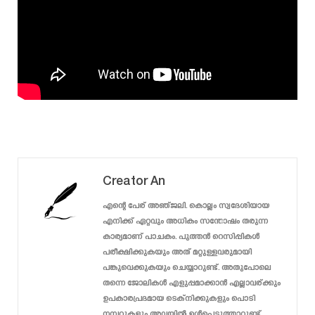
Creator An
എന്റെ പേര് അഞ്ജലി. കൊല്ലം സ്വദേശിയായ
എനിക്ക് ഏറ്റവും അധികം സന്തോഷം തരുന്ന
കാര്യമാണ് പാചകം. പുത്തൻ റെസിപ്പികൾ
പരീക്ഷിക്കുകയും അത് മറ്റുള്ളവരുമായി
പങ്കുവെക്കുകയും ചെയ്യാറുണ്ട്. അതുപോലെ
തന്നെ ജോലികൾ എളുപ്പമാക്കാൻ എല്ലാവര്ക്കും
ഉപകാരപ്രദമായ ടെക്‌നിക്കുകളും പൊടി
നമ്പറുകളും അവയിൽ ഉൾപെടുത്താറുണ്ട്.