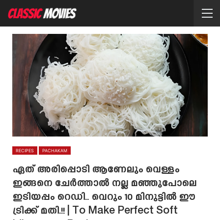
RECIPES
PACHAKAM
ഏത് അരിപ്പൊടി ആണേലും വെള്ളം
ഇങ്ങനെ ചേർത്താൽ നല്ല മഞ്ഞുപോലെ
ഇടിയപ്പം റെഡി.. വെറും 10 മിനുട്ടിൽ ഈ
ട്രിക്ക് മതി.!! | To Make Perfect Soft