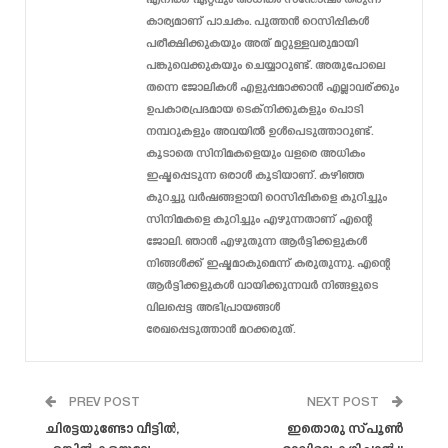
കാര്യമാണ് പാചകം. പുത്തൻ റെസിപ്പികൾ
പരീക്ഷിക്കുകയും അത് മറ്റുള്ളവരുമായി
പങ്കുവെക്കുകയും ചെയ്യാറുണ്ട്. അതുപോലെ
തന്നെ ജോലികൾ എളുപ്പമാക്കാൻ എല്ലാവര്ക്കും
ഉപകാരപ്രദമായ ടെക്‌നിക്കുകളും പൊടി
നമ്പറുകളും അവയിൽ ഉൾപെടുത്താറുണ്ട്.
കൂടാതെ സിനിമകളെയും വളരെ അധികം
ഇഷ്ടപ്പെടുന്ന ഒരാൾ കൂടിയാണ്. കഴിഞ്ഞ
കുറച്ചു വർഷങ്ങളായി റെസിപ്പികളെ കുറിച്ചും
സിനിമകളെ കുറിച്ചും എഴുന്നതാണ് എന്റെ
ജോലി. ഞാൻ എഴുതുന്ന ആർട്ടിക്കളുകൾ
നിങ്ങൾക്ക് ഇഷ്ടമാകുമെന്ന് കരുതുന്നു. എന്റെ
ആർട്ടിക്കളുകൾ വായിക്കുന്നവർ നിങ്ങളുടെ
വിലപ്പെട്ട അഭിപ്രായങ്ങൾ
രേഖപ്പെടുത്താൻ മറക്കരുത്.
PREV POST
NEXT POST
ചിരട്ടയുണ്ടോ വീട്ടിൽ,
ഇതൊരു സ്പൂൺ