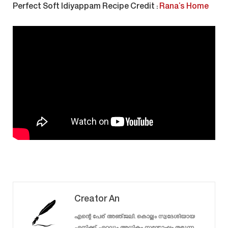
Perfect Soft Idiyappam Recipe
Credit :
Rana’s Home
Creator An
എന്റെ പേര് അഞ്ജലി. കൊല്ലം സ്വദേശിയായ
എനിക്ക് ഏറ്റവും അധികം സന്തോഷം തരുന്ന