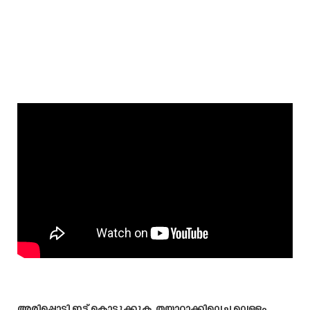
അരിപ്പൊടി ഇട്ട് കൊടുക്കുക. തയ്യാറാക്കിവെച്ച വെള്ളം