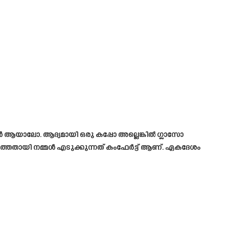
ുകൾ ആയാലോ. ആദ്യമായി ഒരു കപ്പോ അല്ലെങ്കിൽ ഗ്ലാസോ
 അടുത്തതായി നമ്മൾ എടുക്കുന്നത് കംഫേർട്ട് ആണ്. ഏകദേശം