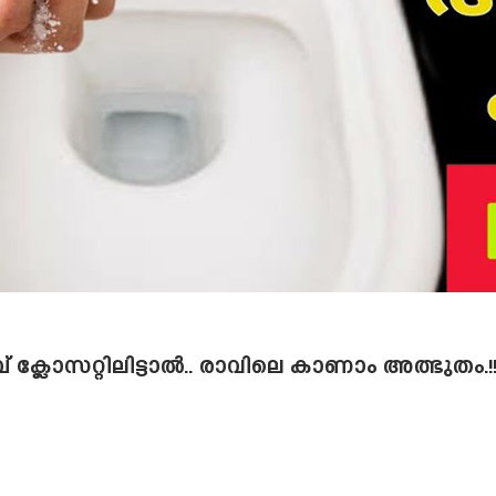
മ്പ് ക്ലോസറ്റിലിട്ടാൽ.. രാവിലെ കാണാം അത്ഭുതം.!!