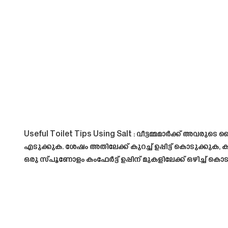
Useful Toilet Tips Using Salt : വീട്ടമ്മമാർക്ക് അവര
എടുക്കുക. ശേഷം അതിലേക്ക് കുറച്ച് ഉപ്പിട്ട് കൊടുക്കുക
ഒരു സ്പൂണോളം കംഫേർട്ട് ഉപ്പിന് മുകളിലേക്ക് ഒഴിച്ച്‌ കൊ