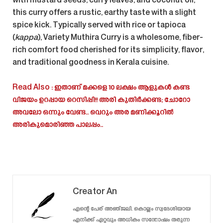
with mustard seeds, curry leaves, and coconut oil,
this curry offers a rustic, earthy taste with a slight
spice kick. Typically served with rice or tapioca
(
kappa
), Variety Muthira Curry is a wholesome, fiber-
rich comfort food cherished for its simplicity, flavor,
and traditional goodness in Kerala cuisine.
Read Also : ഇതാണ് മക്കളെ 10 ലക്ഷം ആളുകൾ കണ്ട
വിജയം ഉറപ്പായ റെസിപ്പി!! അരി കുതിർക്കണ്ട; ചോറോ
അവലോ ഒന്നും വേണ്ട.. വെറും അര മണിക്കൂറിൽ
അരികുമൊരിഞ്ഞ പാലപ്പം..
Creator An
എന്റെ പേര് അഞ്ജലി. കൊല്ലം സ്വദേശിയായ
എനിക്ക് ഏറ്റവും അധികം സന്തോഷം തരുന്ന