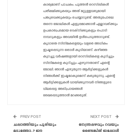
കാര്യമാണ് പാചകം. പുത്തൻ റെസിപ്പികൾ
പരീക്ഷിക്കുകയും അത് മറ്റുള്ളവരുമായി
പങ്കുവെക്കുകയും ചെയ്യാറുണ്ട്. അതുപോലെ
തന്നെ ജോലികൾ എളുപ്പമാക്കാൻ എല്ലാവര്ക്കും
ഉപകാരപ്രദമായ ടെക്‌നിക്കുകളും പൊടി
നമ്പറുകളും അവയിൽ ഉൾപെടുത്താറുണ്ട്.
കൂടാതെ സിനിമകളെയും വളരെ അധികം
ഇഷ്ടപ്പെടുന്ന ഒരാൾ കൂടിയാണ്. കഴിഞ്ഞ
കുറച്ചു വർഷങ്ങളായി റെസിപ്പികളെ കുറിച്ചും
സിനിമകളെ കുറിച്ചും എഴുന്നതാണ് എന്റെ
ജോലി. ഞാൻ എഴുതുന്ന ആർട്ടിക്കളുകൾ
നിങ്ങൾക്ക് ഇഷ്ടമാകുമെന്ന് കരുതുന്നു. എന്റെ
ആർട്ടിക്കളുകൾ വായിക്കുന്നവർ നിങ്ങളുടെ
വിലപ്പെട്ട അഭിപ്രായങ്ങൾ
രേഖപ്പെടുത്താൻ മറക്കരുത്.
PREV POST
NEXT POST
ചപ്പാത്തിയും പൂരിയും
നേന്ത്രപ്പഴവും റവയും
മടുത്തോ..? ഈ
ഉണ്ടെങ്കിൽ ഇപ്പോൾ