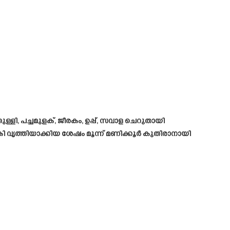
ി, പച്ചമുളക്, ജീരകം, ഉപ്പ്, സവാള ചെറുതായി
കഴുകി വൃത്തിയാക്കിയ ശേഷം മൂന്ന് മണിക്കൂർ കുതിരാനായി