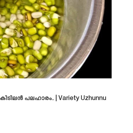
ൽ കിടിലൻ പലഹാരം.. | Variety Uzhunnu