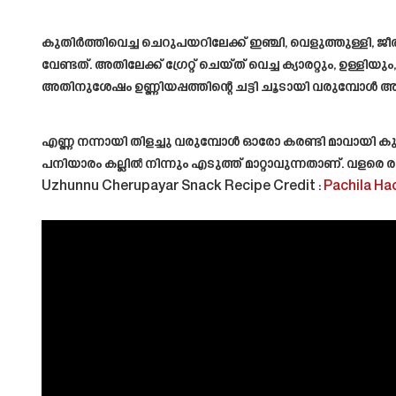
കുതിർത്തിവെച്ച ചെറുപയറിലേക്ക് ഇഞ്ചി, വെളുത്തുള്ളി, ജീരകം
വേണ്ടത്. അതിലേക്ക് ഗ്രേറ്റ് ചെയ്ത് വെച്ച ക്യാരറ്റും, ഉള്ളി
അതിനുശേഷം ഉണ്ണിയപ്പത്തിന്റെ ചട്ടി ചൂടായി വരുമ്പോൾ അത
എണ്ണ നന്നായി തിളച്ചു വരുമ്പോൾ ഓരോ കരണ്ടി മാവായി ക
പനിയാരം കല്ലിൽ നിന്നും എടുത്ത് മാറ്റാവുന്നതാണ്. വള
Uzhunnu Cherupayar Snack Recipe
Credit :
Pachila Ha