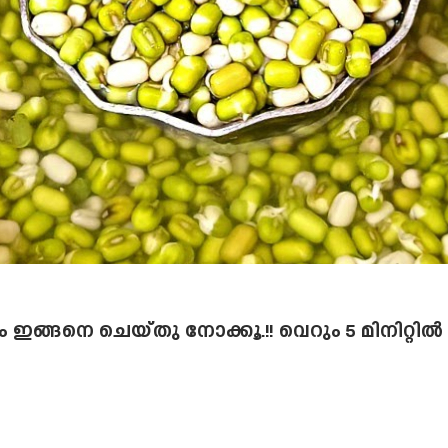
ം ഇങ്ങനെ ചെയ്തു നോക്കൂ.!! വെറും 5 മിനിറ്റി