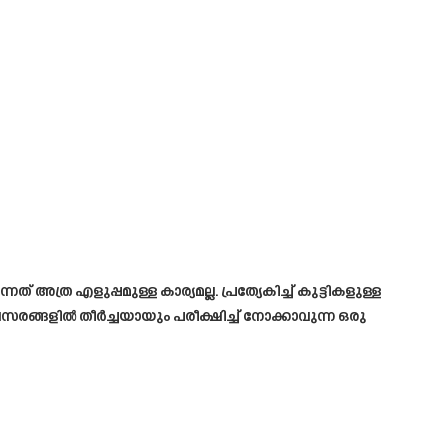
അത്ര എളുപ്പമുള്ള കാര്യമല്ല. പ്രത്യേകിച്ച് കുട്ടികളുള്ള
്ങളിൽ തീർച്ചയായും പരീക്ഷിച്ച് നോക്കാവുന്ന ഒരു