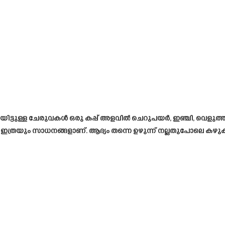
ുള്ള ചേരുവകൾ ഒരു കപ്പ് അളവിൽ ചെറുപയർ, ഇഞ്ചി, വെളുത്തുള്ള
ച്ചെണ്ണ ഇത്രയും സാധനങ്ങളാണ്. ആദ്യം തന്നെ ഉഴുന്ന് നല്ലതുപോലെ 