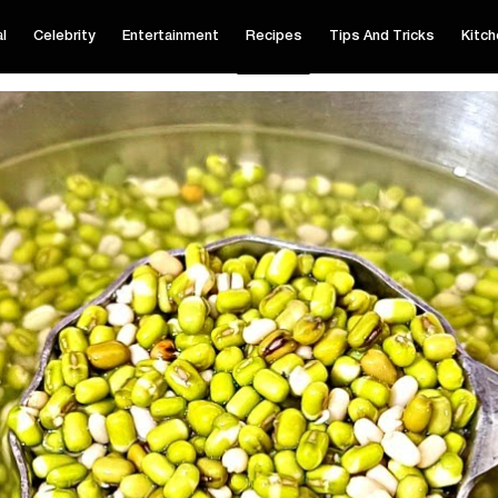
al
Celebrity
Entertainment
Recipes
Tips And Tricks
Kitch