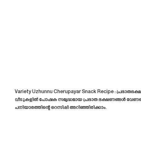
Variety Uzhunnu Cherupayar Snack Recipe
: പ്രഭാതഭക്ഷ
വീടുകളിൽ പോഷക സമൃദ്ധമായ പ്രഭാത ഭക്ഷണങ്ങൾ വേണമെന്
പനിയാരത്തിന്റെ റെസിപ്പി അറിഞ്ഞിരിക്കാം.