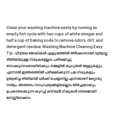
Clean your washing machine easily by running an
empty hot cycle with two cups of white vinegar and
half a cup of baking soda to remove odors, dirt, and
detergent residue.
Washing Machine Cleaning Easy
Tip
: വീട്ടിലെ ജോലികൾ എളുപ്പത്തിൽ തീർക്കാനായി വ്യത്യസ്ത
രീതിയിലുള്ള ടിപ്പുകളെല്ലാം പരീക്ഷിച്ചു
നോക്കുന്നവരായിരിക്കും നമ്മളിൽ കൂടുതൽ ആളുകളും.
എന്നാൽ ഇത്തരത്തിൽ പരീക്ഷിക്കുന്ന പല ടിപ്പുകളും
ഉദ്ദേശിച്ച രീതിയിൽ വർക്ക് ചെയ്യാറില്ല എന്നതാണ് മറ്റൊരു
സത്യം. അത്തരം സാഹചര്യങ്ങളിലെല്ലാം തീർച്ചയായും
ഉപകാരപ്പെടുന്ന കുറച്ച് കിടിലൻ ടിപ്പുകൾ വിശദമായി
മനസ്സിലാക്കാം.