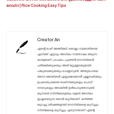
റെഡി.!! | Rice Cooking Easy Tips
Creator An
എന്റെ പേര് അഞ്ജലി. കൊല്ലം സ്വദേശിയായ
എനിക്ക് ഏറ്റവും അധികം സന്തോഷം തരുന്ന
കാര്യമാണ് പാചകം. പുത്തൻ റെസിപ്പികൾ
പരീക്ഷിക്കുകയും അത് മറ്റുള്ളവരുമായി
പങ്കുവെക്കുകയും ചെയ്യാറുണ്ട്. അതുപോലെ
തന്നെ ജോലികൾ എളുപ്പമാക്കാൻ എല്ലാവര്ക്കും
ഉപകാരപ്രദമായ ടെക്‌നിക്കുകളും പൊടി
നമ്പറുകളും അവയിൽ ഉൾപെടുത്താറുണ്ട്.
കൂടാതെ സിനിമകളെയും വളരെ അധികം
ഇഷ്ടപ്പെടുന്ന ഒരാൾ കൂടിയാണ്. കഴിഞ്ഞ
കുറച്ചു വർഷങ്ങളായി റെസിപ്പികളെ കുറിച്ചും
സിനിമകളെ കുറിച്ചും എഴുന്നതാണ് എന്റെ