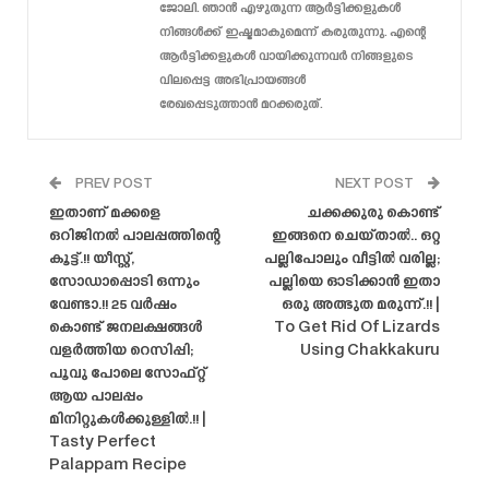
ജോലി. ഞാൻ എഴുതുന്ന ആർട്ടിക്കളുകൾ
നിങ്ങൾക്ക് ഇഷ്ടമാകുമെന്ന് കരുതുന്നു. എന്റെ
ആർട്ടിക്കളുകൾ വായിക്കുന്നവർ നിങ്ങളുടെ
വിലപ്പെട്ട അഭിപ്രായങ്ങൾ
രേഖപ്പെടുത്താൻ മറക്കരുത്.
PREV POST
NEXT POST
ഇതാണ് മക്കളെ
ചക്കക്കുരു കൊണ്ട്
ഒറിജിനൽ പാലപ്പത്തിന്റെ
ഇങ്ങനെ ചെയ്താൽ.. ഒറ്റ
കൂട്ട്.!! യീസ്റ്റ്,
പല്ലിപോലും വീട്ടിൽ വരില്ല;
സോഡാപ്പൊടി ഒന്നും
പല്ലിയെ ഓടിക്കാൻ ഇതാ
വേണ്ടാ.!! 25 വർഷം
ഒരു അത്ഭുത മരുന്ന്.!! |
കൊണ്ട് ജനലക്ഷങ്ങൾ
To Get Rid Of Lizards
വളർത്തിയ റെസിപ്പി;
Using Chakkakuru
പൂവു പോലെ സോഫ്റ്റ്‌
ആയ പാലപ്പം
മിനിറ്റുകൾക്കുള്ളിൽ.!! |
Tasty Perfect
Palappam Recipe