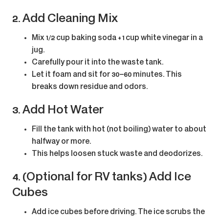
2.
Add Cleaning Mix
Mix
1/2 cup baking soda
+
1 cup white vinegar
in a
jug.
Carefully pour it into the
waste tank
.
Let it
foam and sit
for 30–60 minutes. This
breaks down residue and odors.
3.
Add Hot Water
Fill the tank with
hot (not boiling) water
to about
halfway or more.
This helps loosen stuck waste and deodorizes.
4.
(Optional for RV tanks) Add Ice
Cubes
Add
ice cubes
before driving. The ice scrubs the