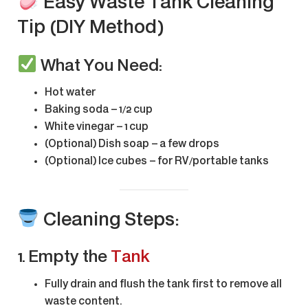
Easy Waste Tank Cleaning
Tip (DIY Method)
What You Need:
Hot water
Baking soda
– 1/2 cup
White vinegar
– 1 cup
(Optional)
Dish soap
– a few drops
(Optional)
Ice cubes
– for RV/portable tanks
Cleaning Steps:
1.
Empty the
Tank
Fully
drain and flush
the tank first to remove all
waste content.