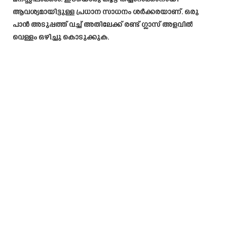
ആവശ്യമായിട്ടുള്ള പ്രധാന സാധനം ശർക്കരയാണ്. ഒരു
പാൻ അടുപ്പത്ത് വച്ച് അതിലേക്ക് രണ്ട് ഗ്ലാസ് അളവിൽ
വെള്ളം ഒഴിച്ചു കൊടുക്കുക.