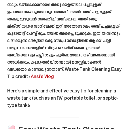
ശല്യം ഒഴിവാക്കാനായി അടുക്കളയിലെ പച്ചമുളക്
ഉപയോഗപ്പെടുത്താവുന്നതാണ്. അതിനായി പച്ചമുളക്
തണ്ടു മുഴുവൻ ശേഖരിച്ച് വയ്ക്കുക. അത് ഒരു
മിക്സിയുടെ ജാറിലേക്ക് ഇട്ട് അതോടൊപ്പം രണ്ട് പച്ചമുളക്
കൂടിയിട്ട് പേസ്റ്റ് രൂപത്തിൽ അരച്ചെടുക്കുക. ഇതിൽ നിന്നും
ലഭിക്കുന്ന ലിക്വിഡ് ഒരു സ്പ്രേ ബോട്ടിലിൽ ആക്കി പല്ലി
വരുന്ന ഭാഗങ്ങളിൽ സ്പ്രേ ചെയ്ത് കൊടുത്താൽ
അവിടെയുള്ള പല്ലി ശല്യം പൂർണമായും ഒഴിവാക്കാനായി
സാധിക്കും. കൂടുതൽ വിശദമായി മനസ്സിലാക്കാൻ
വീഡിയോ കാണാവുന്നതാണ്.
Waste Tank Cleaning Easy
Tip
credit :
Ansi’s Vlog
Here’s a simple and effective
easy tip for cleaning a
waste tank
(such as an RV, portable toilet, or septic-
type tank):