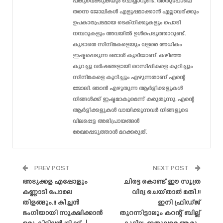
പങ്കുവെക്കുകയും ചെയ്യാറുണ്ട്. അതുപോലെ
തന്നെ ജോലികൾ എളുപ്പമാക്കാൻ എല്ലാവര്ക്കും
ഉപകാരപ്രദമായ ടെക്‌നിക്കുകളും പൊടി
നമ്പറുകളും അവയിൽ ഉൾപെടുത്താറുണ്ട്.
കൂടാതെ സിനിമകളെയും വളരെ അധികം
ഇഷ്ടപ്പെടുന്ന ഒരാൾ കൂടിയാണ്. കഴിഞ്ഞ
കുറച്ചു വർഷങ്ങളായി റെസിപ്പികളെ കുറിച്ചും
സിനിമകളെ കുറിച്ചും എഴുന്നതാണ് എന്റെ
ജോലി. ഞാൻ എഴുതുന്ന ആർട്ടിക്കളുകൾ
നിങ്ങൾക്ക് ഇഷ്ടമാകുമെന്ന് കരുതുന്നു. എന്റെ
ആർട്ടിക്കളുകൾ വായിക്കുന്നവർ നിങ്ങളുടെ
വിലപ്പെട്ട അഭിപ്രായങ്ങൾ
രേഖപ്പെടുത്താൻ മറക്കരുത്.
PREV POST
NEXT POST
അടുക്കള എപ്പോളും
ചിരട്ട കൊണ്ട് ഈ സൂത്ര
കണ്ണാടി പോലെ
വിദ്യ ചെയ്താൽ മതി.!!
തിളങ്ങും.!! കിച്ചൻ
ഇനി ഫ്രിഡ്ജ്
ഭംഗിയായി സൂക്ഷിക്കാൻ
തുറന്നിട്ടാലും കറന്റ് ബില്ല്