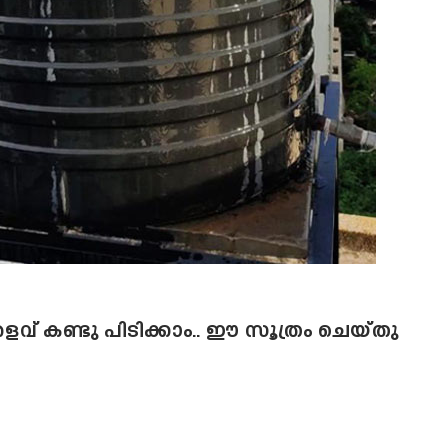
റെ അളവ് കണ്ടു പിടിക്കാം.. ഈ സൂത്രം ചെയ്തു