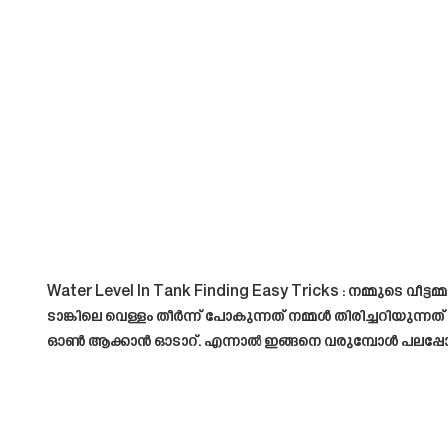
Water Level In Tank Finding Easy Tricks
: നമ്മുടെ വീട്
ടാങ്കിലെ വെള്ളം തീർന്ന് പോകുന്നത് നമ്മൾ തിരിച്ചറിയുന്നത
ഓൺ ആക്കാൻ ഓടാറ്. എന്നാൽ ഇങ്ങനെ വരുമ്പോൾ പലപ്പ