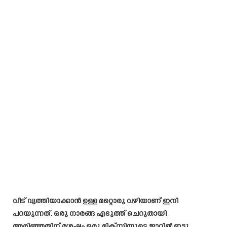
വീട് വൃത്തിയാക്കാൻ ഉള്ള മറ്റൊരു വഴിയാണ് ഇനി
പറയുന്നത്. ഒരു നാരങ്ങ എടുത്ത് ചെറുതായി
അരിഞ്ഞതിന് ശേഷം ഒരു മിക്സിയുടെ ജാറിൽ ഇട്ടു