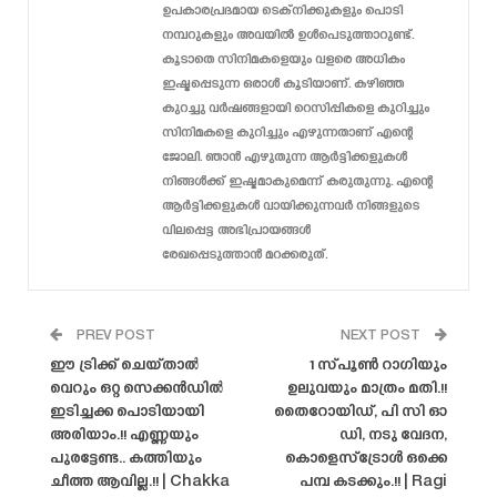
ഉപകാരപ്രദമായ ടെക്‌നിക്കുകളും പൊടി
നമ്പറുകളും അവയിൽ ഉൾപെടുത്താറുണ്ട്.
കൂടാതെ സിനിമകളെയും വളരെ അധികം
ഇഷ്ടപ്പെടുന്ന ഒരാൾ കൂടിയാണ്. കഴിഞ്ഞ
കുറച്ചു വർഷങ്ങളായി റെസിപ്പികളെ കുറിച്ചും
സിനിമകളെ കുറിച്ചും എഴുന്നതാണ് എന്റെ
ജോലി. ഞാൻ എഴുതുന്ന ആർട്ടിക്കളുകൾ
നിങ്ങൾക്ക് ഇഷ്ടമാകുമെന്ന് കരുതുന്നു. എന്റെ
ആർട്ടിക്കളുകൾ വായിക്കുന്നവർ നിങ്ങളുടെ
വിലപ്പെട്ട അഭിപ്രായങ്ങൾ
രേഖപ്പെടുത്താൻ മറക്കരുത്.
PREV POST
NEXT POST
ഈ ട്രിക്ക് ചെയ്‌താൽ
1 സ്പൂൺ റാഗിയും
വെറും ഒറ്റ സെക്കൻഡിൽ
ഉലുവയും മാത്രം മതി.!!
ഇടിച്ചക്ക പൊടിയായി
തൈറോയിഡ്, പി സി ഓ
അരിയാം.!! എണ്ണയും
ഡി, നടു വേദന,
പുരട്ടേണ്ട.. കത്തിയും
കൊളെസ്ട്രോൾ ഒക്കെ
ചീത്ത ആവില്ല.!! | Chakka
പമ്പ കടക്കും.!! | Ragi