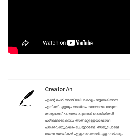
Creator An
എന്റെ പേര് അഞ്ജലി. കൊല്ലം സ്വദേശിയായ
എനിക്ക് ഏറ്റവും അധികം സന്തോഷം തരുന്ന
കാര്യമാണ് പാചകം. പുത്തൻ റെസിപ്പികൾ
പരീക്ഷിക്കുകയും അത് മറ്റുള്ളവരുമായി
പങ്കുവെക്കുകയും ചെയ്യാറുണ്ട്. അതുപോലെ
തന്നെ ജോലികൾ എളുപ്പമാക്കാൻ എല്ലാവര്ക്കും