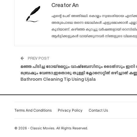
Creator An
എന്റെ പേര് അഞ്ജലി. കൊല്ലം സ്വദേശിയായ എനിക്ക്
അതുപോലെ തന്നെ ജോലികൾ എളുപ്പമാക്കാൻ എല്ലാവ
കൂടിയാണ്. കഴിഞ്ഞ കുറച്ചു വർഷങ്ങളായി റെസിപ്പി
ആർട്ടിക്കളുകൾ വായിക്കുന്നവർ നിങ്ങളുടെ വിലപ്പെട
PREV POST
മഞ്ഞ പിടിച്ച ടോയ്‌ലെറ്റും വാഷ്ബേസിനും ടൈൽസും ഇനി തൂ
ബ്രെഷും വേണ്ടാ;ഇതൊരു തുള്ളി ക്ലോസെറ്റിൽ ഒഴിച്ചാൽ കണ്ണഞ്ചി
Bathroom Cleaning Tip Using Ujala
Terms And Conditions
Privacy Policy
Contact Us
© 2026 - Classic Movies. All Rights Reserved.