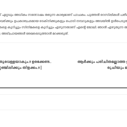
 ഏറ്റവും അധികം സന്തോഷം തരുന്ന കാര്യമാണ് പാചകം. പുത്തൻ റെസിപ്പികൾ പരീക്ഷി
ര്ക്കും ഉപകാരപ്രദമായ ടെക്‌നിക്കുകളും പൊടി നമ്പറുകളും അവയിൽ ഉൾപെടുത്ത
കളെ കുറിച്ചും സിനിമകളെ കുറിച്ചും എഴുന്നതാണ് എന്റെ ജോലി. ഞാൻ എഴുതുന്ന ആർട
്ട അഭിപ്രായങ്ങൾ രേഖപ്പെടുത്താൻ മറക്കരുത്.
വെള്ളയാകും.!! ഉരക്കേണ്ട..
ആർക്കും പരിചിതമല്ലാത്ത
പ്പിക്കും തിളക്കം.!! |
രുചിയും മ