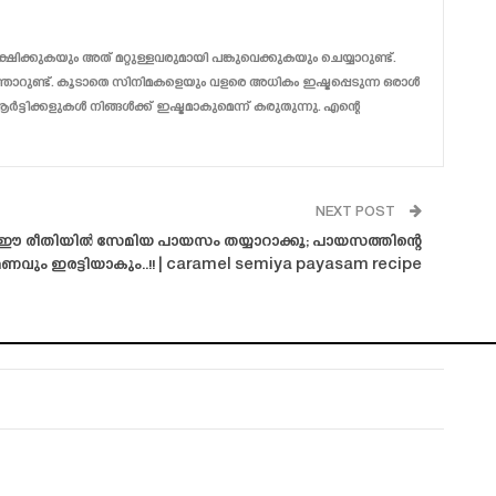
ക്കുകയും അത് മറ്റുള്ളവരുമായി പങ്കുവെക്കുകയും ചെയ്യാറുണ്ട്.
ാറുണ്ട്. കൂടാതെ സിനിമകളെയും വളരെ അധികം ഇഷ്ടപ്പെടുന്ന ഒരാൾ
്ടിക്കളുകൾ നിങ്ങൾക്ക് ഇഷ്ടമാകുമെന്ന് കരുതുന്നു. എന്റെ
NEXT POST
 ഈ രീതിയിൽ സേമിയ പായസം തയ്യാറാക്കൂ; പായസത്തിന്റെ
ണവും ഇരട്ടിയാകും..!! | caramel semiya payasam recipe