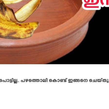
്ടില്ല.. പഴത്തൊലി കൊണ്ട് ഇങ്ങനെ ചെയ്തു നോ