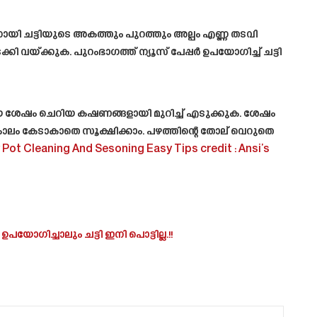
നായി ചട്ടിയുടെ അകത്തും പുറത്തും അല്പം എണ്ണ തടവി
യ്ക്കുക. പുറംഭാഗത്ത് ന്യൂസ് പേപ്പർ ഉപയോഗിച്ച് ചട്ടി
്കിയ ശേഷം ചെറിയ കഷണങ്ങളായി മുറിച്ച് എടുക്കുക. ശേഷം
 കാലം കേടാകാതെ സൂക്ഷിക്കാം. പഴത്തിന്റെ തോല് വെറുതെ
 Pot Cleaning And Sesoning Easy Tips
credit : Ansi’s
യോഗിച്ചാലും ചട്ടി ഇനി പൊട്ടില്ല.!!