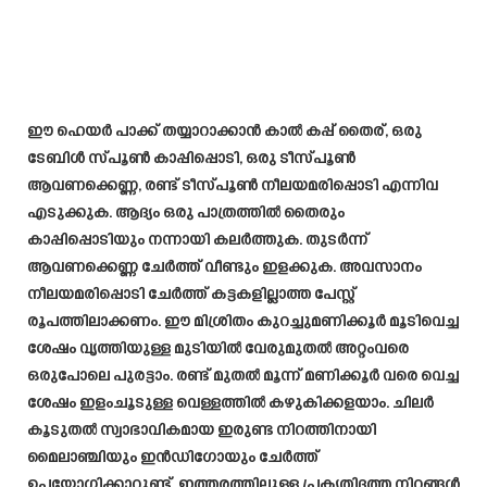
ഈ ഹെയർ പാക്ക് തയ്യാറാക്കാൻ കാൽ കപ്പ് തൈര്, ഒരു
ടേബിൾ സ്പൂൺ കാപ്പിപ്പൊടി, ഒരു ടീസ്പൂൺ
ആവണക്കെണ്ണ, രണ്ട് ടീസ്പൂൺ നീലയമരിപ്പൊടി എന്നിവ
എടുക്കുക. ആദ്യം ഒരു പാത്രത്തിൽ തൈരും
കാപ്പിപ്പൊടിയും നന്നായി കലർത്തുക. തുടർന്ന്
ആവണക്കെണ്ണ ചേർത്ത് വീണ്ടും ഇളക്കുക. അവസാനം
നീലയമരിപ്പൊടി ചേർത്ത് കട്ടകളില്ലാത്ത പേസ്റ്റ്
രൂപത്തിലാക്കണം. ഈ മിശ്രിതം കുറച്ചുമണിക്കൂർ മൂടിവെച്ച
ശേഷം വൃത്തിയുള്ള മുടിയിൽ വേരുമുതൽ അറ്റംവരെ
ഒരുപോലെ പുരട്ടാം. രണ്ട് മുതൽ മൂന്ന് മണിക്കൂർ വരെ വെച്ച
ശേഷം ഇളംചൂടുള്ള വെള്ളത്തിൽ കഴുകിക്കളയാം. ചിലർ
കൂടുതൽ സ്വാഭാവികമായ ഇരുണ്ട നിറത്തിനായി
മൈലാഞ്ചിയും ഇൻഡിഗോയും ചേർത്ത്
ഉപയോഗിക്കാറുണ്ട്. ഇത്തരത്തിലുള്ള പ്രകൃതിദത്ത നിറങ്ങൾ