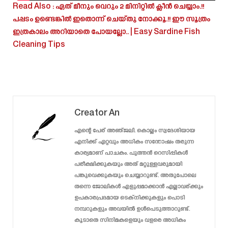
Read Also :
ഏത് മീനും വെറും 2 മിനിറ്റിൽ ക്ലീൻ ചെയ്യാം.!!
പപ്പടം ഉണ്ടെങ്കിൽ ഇതൊന്ന് ചെയ്തു നോക്കൂ.!! ഈ സൂത്രം
ഇത്രകാലം അറിയാതെ പോയല്ലോ.. | Easy Sardine Fish
Cleaning Tips
Creator An
എന്റെ പേര് അഞ്ജലി. കൊല്ലം സ്വദേശിയായ
എനിക്ക് ഏറ്റവും അധികം സന്തോഷം തരുന്ന
കാര്യമാണ് പാചകം. പുത്തൻ റെസിപ്പികൾ
പരീക്ഷിക്കുകയും അത് മറ്റുള്ളവരുമായി
പങ്കുവെക്കുകയും ചെയ്യാറുണ്ട്. അതുപോലെ
തന്നെ ജോലികൾ എളുപ്പമാക്കാൻ എല്ലാവര്ക്കും
ഉപകാരപ്രദമായ ടെക്‌നിക്കുകളും പൊടി
നമ്പറുകളും അവയിൽ ഉൾപെടുത്താറുണ്ട്.
കൂടാതെ സിനിമകളെയും വളരെ അധികം