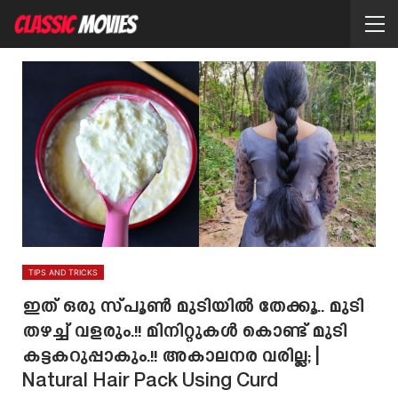
TIPS AND TRICKS
ഇത് ഒരു സ്പൂൺ മുടിയിൽ തേക്കൂ.. മുടി
തഴച്ച് വളരും.!! മിനിറ്റുകൾ കൊണ്ട് മുടി
കട്ടകറുപ്പാകും.!! അകാലനര വരില്ല; |
Natural Hair Pack Using Curd