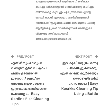
ഇഷ്ടപ്പെടുന്ന ഒരാൾ കൂടിയാണ്. കഴിഞ്ഞ
കുറച്ചു വർഷങ്ങളായി റെസിപ്പികളെ കുറിച്ചും
സിനിമകളെ കുറിച്ചും എഴുന്നതാണ് എന്റെ
ജോലി. ഞാൻ എഴുതുന്ന ആർട്ടിക്കളുകൾ
നിങ്ങൾക്ക് ഇഷ്ടമാകുമെന്ന് കരുതുന്നു. എന്റെ
ആർട്ടിക്കളുകൾ വായിക്കുന്നവർ നിങ്ങളുടെ
വിലപ്പെട്ട അഭിപ്രായങ്ങൾ
രേഖപ്പെടുത്താൻ മറക്കരുത്.
PREV POST
NEXT POST
ഏത് മീനും വെറും 2
ഈ കുപ്പി സൂത്രം ഒന്നു
മിനിറ്റിൽ ക്ലീൻ ചെയ്യാം.!!
പരീക്ഷിച്ചു നോക്കൂ..
പപ്പടം ഉണ്ടെങ്കിൽ
എത്ര കിലോ കൂർക്കയും
ഇതൊന്ന് ചെയ്തു
ഞൊടിയിടയിൽ
നോക്കൂ.!! ഈ സൂത്രം
നന്നാക്കാം.!! | Easy
ഇത്രകാലം അറിയാതെ
Koorkka Cleaning Tip
പോയല്ലോ.. | Easy
Using a Bottle
Sardine Fish Cleaning
Tips