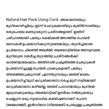
Natural Hair Pack Using Curd
: അകാലനരയും
മുടികൊഴിച്ചിലും ഇന്ന് ചെറുപ്പക്കാരിലും മുതിർന്നവരിലും
ഒരുപോലെ കണ്ടുവരുന്ന പ്രശ്നങ്ങളാണ്. ഇതിന്
പരിഹാരമായി പലരും കെമിക്കൽ അടങ്ങിയ ഹെയർ
ഡൈകൾ ഉപയോഗിക്കുന്നുണ്ടെങ്കിലും, തുടർച്ചയായ
ഉപയോഗം ചിലരിൽ അലർജി, തലയോട്ടിയിലെ അസ്വസ്ഥത,
മുടിയുടെ വരൾച്ച തുടങ്ങിയ പ്രശ്നങ്ങൾക്ക്
കാരണമായേക്കാം. അതിനാൽ പ്രകൃതിദത്ത ചേരുവകൾ
ഉപയോഗിച്ചുള്ള ഹെയർ പാക്കുകളാണ് പലരും
തിരഞ്ഞെടുക്കുന്നത്. എന്നിരുന്നാലും തൈര് മാത്രം
ഉപയോഗിച്ച് മുടി കറുപ്പിക്കാനോ നരച്ച മുടി സ്ഥിരമായി
കറുപ്പിക്കാനോ കഴിയില്ല. തൈര് പ്രധാനമായും മുടിയെ
മൃദുവാക്കുകയും തലയോട്ടിക്ക് ഈർപ്പം നൽകുകയും
ചെയ്യുന്ന ഒരു സ്വാഭാവിക കണ്ടീഷണറാണ്. ഹെന്ന
(മൈലാഞ്ചി), ഇൻഡിഗോ (നീലയമരി) പോലുള്ള പ്രകൃതിദത്ത