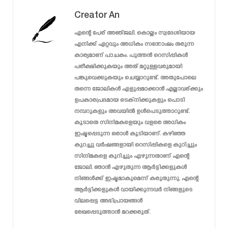
Creator An
എന്റെ പേര് അഞ്ജലി. കൊല്ലം സ്വദേശിയായ
എനിക്ക് ഏറ്റവും അധികം സന്തോഷം തരുന്ന
കാര്യമാണ് പാചകം. പുത്തൻ റെസിപ്പികൾ
പരീക്ഷിക്കുകയും അത് മറ്റുള്ളവരുമായി
പങ്കുവെക്കുകയും ചെയ്യാറുണ്ട്. അതുപോലെ
തന്നെ ജോലികൾ എളുപ്പമാക്കാൻ എല്ലാവര്ക്കും
ഉപകാരപ്രദമായ ടെക്‌നിക്കുകളും പൊടി
നമ്പറുകളും അവയിൽ ഉൾപെടുത്താറുണ്ട്.
കൂടാതെ സിനിമകളെയും വളരെ അധികം
ഇഷ്ടപ്പെടുന്ന ഒരാൾ കൂടിയാണ്. കഴിഞ്ഞ
കുറച്ചു വർഷങ്ങളായി റെസിപ്പികളെ കുറിച്ചും
സിനിമകളെ കുറിച്ചും എഴുന്നതാണ് എന്റെ
ജോലി. ഞാൻ എഴുതുന്ന ആർട്ടിക്കളുകൾ
നിങ്ങൾക്ക് ഇഷ്ടമാകുമെന്ന് കരുതുന്നു. എന്റെ
ആർട്ടിക്കളുകൾ വായിക്കുന്നവർ നിങ്ങളുടെ
വിലപ്പെട്ട അഭിപ്രായങ്ങൾ
രേഖപ്പെടുത്താൻ മറക്കരുത്.