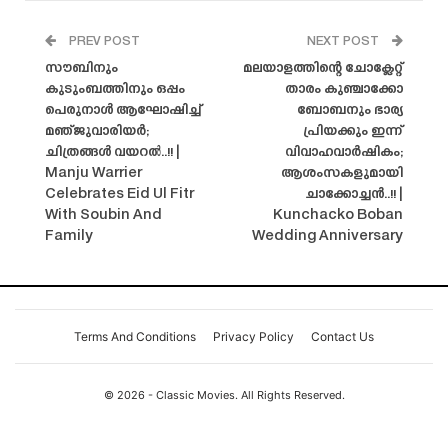
PREV POST
NEXT POST
സൗബിനും
മലയാളത്തിന്റെ ചോക്ലേറ്റ്
കുടുംബത്തിനും ഒപ്പം
താരം കുഞ്ചാക്കോ
പെരുനാൾ ആഘോഷിച്ച്
ബോബനും ഭാര്യ
മഞ്ജുവാരിയർ;
പ്രിയക്കും ഇന്ന്
ചിത്രങ്ങൾ വയറൽ..!! |
വിവാഹവാർഷികം;
Manju Warrier
ആശംസകളുമായി
Celebrates Eid Ul Fitr
ചാക്കോച്ചൻ..!! |
With Soubin And
Kunchacko Boban
Family
Wedding Anniversary
Terms And Conditions
Privacy Policy
Contact Us
© 2026 - Classic Movies. All Rights Reserved.