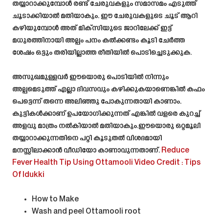
തയ്യാറാക്കുമ്പോൾ രണ്ട് ചേരുവകളും സമാസമം എടുത്ത്
ചൂടാക്കിയാൽ മതിയാകും. ഈ ചേരുവകളുടെ ചൂട് ആറി
കഴിയുമ്പോൾ അത് മിക്സിയുടെ ജാറിലേക്ക് ഇട്ട്
മധുരത്തിനായി അല്പം പനം കൽക്കണ്ടം കൂടി ചേർത്ത
ശേഷം ഒട്ടും തരിയില്ലാത്ത രീതിയിൽ പൊടിച്ചെടുക്കുക.
അസുഖമുള്ളവർ ഈയൊരു പൊടിയിൽ നിന്നും
അല്പമെടുത്ത് എല്ലാ ദിവസവും കഴിക്കുകയാണെങ്കിൽ കഫം
പെട്ടെന്ന് തന്നെ അലിഞ്ഞു പോകുന്നതായി കാണാം.
കുട്ടികൾക്കാണ് ഉപയോഗിക്കുന്നത് എങ്കിൽ വളരെ കുറച്ച്
അളവു മാത്രം നൽകിയാൽ മതിയാകും.ഈയൊരു ഒറ്റമൂലി
തയ്യാറാക്കുന്നതിനെ പറ്റി കൂടുതൽ വിശദമായി
മനസ്സിലാക്കാൻ വീഡിയോ കാണാവുന്നതാണ്.
Reduce
Fever Health Tip Using Ottamooli
Video Credit : Tips
Of Idukki
How to Make
Wash and peel Ottamooli root