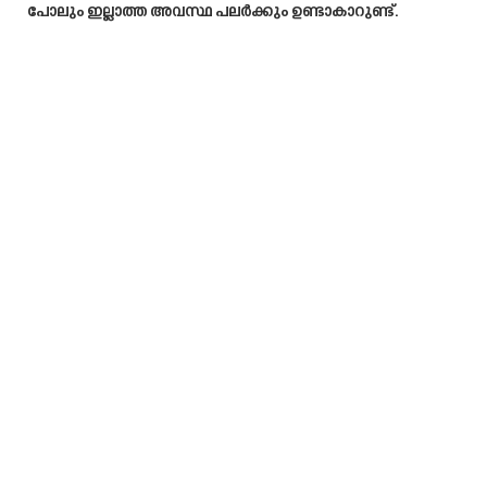
പോലും ഇല്ലാത്ത അവസ്ഥ പലർക്കും ഉണ്ടാകാറുണ്ട്.