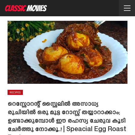
RECIPES
റെസ്റ്റോറന്റ് സ്റ്റൈലിൽ അസാധ്യ
രുചിയിൽ ഒരു മുട്ട റോസ്റ്റ് തയ്യാറാക്കാം;
ഉണ്ടാക്കുമ്പോൾ ഈ രഹസ്യ ചേരുവ കൂടി
ചേർത്തു നോക്കൂ..! | Speacial Egg Roast