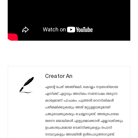
Creator An
എന്റെ പേര് അഞ്ജലി. കൊല്ലം സ്വദേശിയായ
എനിക്ക് ഏറ്റവും അധികം സന്തോഷം തരുന്ന
കാര്യമാണ് പാചകം. പുത്തൻ റെസിപ്പികൾ
പരീക്ഷിക്കുകയും അത് മറ്റുള്ളവരുമായി
പങ്കുവെക്കുകയും ചെയ്യാറുണ്ട്. അതുപോലെ
തന്നെ ജോലികൾ എളുപ്പമാക്കാൻ എല്ലാവര്ക്കും
ഉപകാരപ്രദമായ ടെക്‌നിക്കുകളും പൊടി
നമ്പറുകളും അവയിൽ ഉൾപെടുത്താറുണ്ട്.