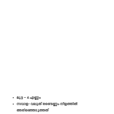
മുട്ട – 4 എണ്ണം
സവാള- വലുത് രണ്ടെണ്ണം നീളത്തിൽ
അരിഞ്ഞെടുത്തത്