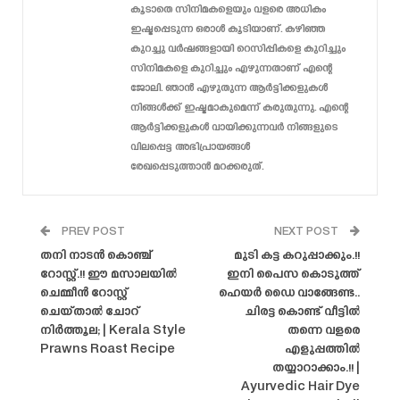
കൂടാതെ സിനിമകളെയും വളരെ അധികം
ഇഷ്ടപ്പെടുന്ന ഒരാൾ കൂടിയാണ്. കഴിഞ്ഞ
കുറച്ചു വർഷങ്ങളായി റെസിപ്പികളെ കുറിച്ചും
സിനിമകളെ കുറിച്ചും എഴുന്നതാണ് എന്റെ
ജോലി. ഞാൻ എഴുതുന്ന ആർട്ടിക്കളുകൾ
നിങ്ങൾക്ക് ഇഷ്ടമാകുമെന്ന് കരുതുന്നു. എന്റെ
ആർട്ടിക്കളുകൾ വായിക്കുന്നവർ നിങ്ങളുടെ
വിലപ്പെട്ട അഭിപ്രായങ്ങൾ
രേഖപ്പെടുത്താൻ മറക്കരുത്.
PREV POST
NEXT POST
തനി നാടൻ കൊഞ്ച്
മുടി കട്ട കറുപ്പാക്കും.!!
റോസ്റ്റ്.!! ഈ മസാലയിൽ
ഇനി പൈസ കൊടുത്ത്
ചെമ്മീൻ റോസ്റ്റ്
ഹെയർ ഡൈ വാങ്ങേണ്ട..
ചെയ്‌താൽ ചോറ്
ചിരട്ട കൊണ്ട് വീട്ടിൽ
നിർത്തൂല; | Kerala Style
തന്നെ വളരെ
Prawns Roast Recipe
എളുപ്പത്തിൽ
തയ്യാറാക്കാം.!! |
Ayurvedic Hair Dye