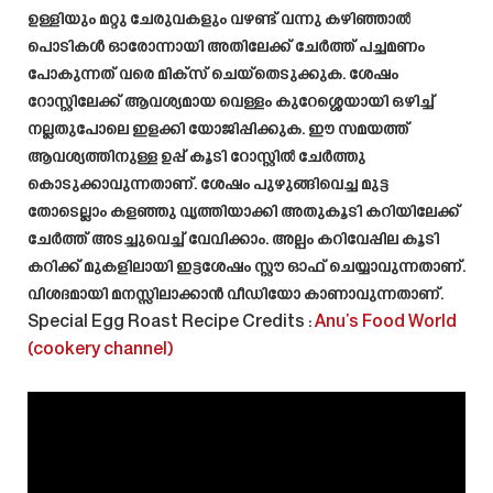
ഉള്ളിയും മറ്റു ചേരുവകളും വഴണ്ട് വന്നു കഴിഞ്ഞാൽ
പൊടികൾ ഓരോന്നായി അതിലേക്ക് ചേർത്ത് പച്ചമണം
പോകുന്നത് വരെ മിക്സ് ചെയ്തെടുക്കുക. ശേഷം
റോസ്റ്റിലേക്ക് ആവശ്യമായ വെള്ളം കുറേശ്ശെയായി ഒഴിച്ച്
നല്ലതുപോലെ ഇളക്കി യോജിപ്പിക്കുക. ഈ സമയത്ത്
ആവശ്യത്തിനുള്ള ഉപ്പ് കൂടി റോസ്റ്റിൽ ചേർത്തു
കൊടുക്കാവുന്നതാണ്. ശേഷം പുഴുങ്ങിവെച്ച മുട്ട
തോടെല്ലാം കളഞ്ഞു വൃത്തിയാക്കി അതുകൂടി കറിയിലേക്ക്
ചേർത്ത് അടച്ചുവെച്ച് വേവിക്കാം. അല്പം കറിവേപ്പില കൂടി
കറിക്ക് മുകളിലായി ഇട്ടശേഷം സ്റ്റൗ ഓഫ് ചെയ്യാവുന്നതാണ്.
വിശദമായി മനസ്സിലാക്കാൻ വീഡിയോ കാണാവുന്നതാണ്.
Special Egg Roast Recipe
Credits :
Anu’s Food World
(cookery channel)