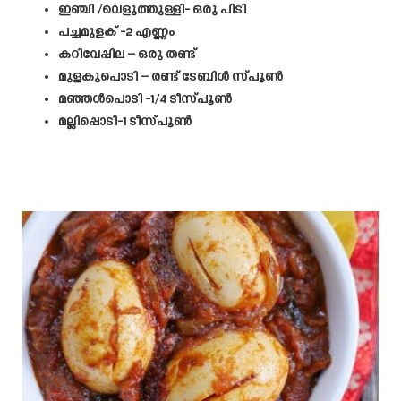
ഇഞ്ചി /വെളുത്തുള്ളി- ഒരു പിടി
പച്ചമുളക് -2 എണ്ണം
കറിവേപ്പില – ഒരു തണ്ട്
മുളകുപൊടി – രണ്ട് ടേബിൾ സ്പൂൺ
മഞ്ഞൾപൊടി -1/4 ടീസ്പൂൺ
മല്ലിപ്പൊടി-1 ടീസ്പൂൺ