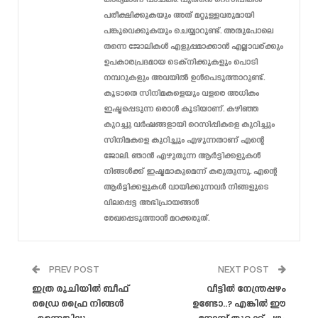
പരീക്ഷിക്കുകയും അത് മറ്റുള്ളവരുമായി
പങ്കുവെക്കുകയും ചെയ്യാറുണ്ട്. അതുപോലെ
തന്നെ ജോലികൾ എളുപ്പമാക്കാൻ എല്ലാവര്ക്കും
ഉപകാരപ്രദമായ ടെക്‌നിക്കുകളും പൊടി
നമ്പറുകളും അവയിൽ ഉൾപെടുത്താറുണ്ട്.
കൂടാതെ സിനിമകളെയും വളരെ അധികം
ഇഷ്ടപ്പെടുന്ന ഒരാൾ കൂടിയാണ്. കഴിഞ്ഞ
കുറച്ചു വർഷങ്ങളായി റെസിപ്പികളെ കുറിച്ചും
സിനിമകളെ കുറിച്ചും എഴുന്നതാണ് എന്റെ
ജോലി. ഞാൻ എഴുതുന്ന ആർട്ടിക്കളുകൾ
നിങ്ങൾക്ക് ഇഷ്ടമാകുമെന്ന് കരുതുന്നു. എന്റെ
ആർട്ടിക്കളുകൾ വായിക്കുന്നവർ നിങ്ങളുടെ
വിലപ്പെട്ട അഭിപ്രായങ്ങൾ
രേഖപ്പെടുത്താൻ മറക്കരുത്.
PREV POST
NEXT POST
ഇത്ര രുചിയിൽ ബീഫ്
വീട്ടിൽ നേന്ത്രപ്പഴം
ഡ്രൈ ഫ്രൈ നിങ്ങൾ
ഉണ്ടോ..? എങ്കിൽ ഈ