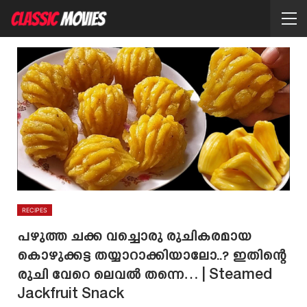
RECIPES
പഴുത്ത ചക്ക വച്ചൊരു രുചികരമായ
കൊഴുക്കട്ട തയ്യാറാക്കിയാലോ..? ഇതിന്റെ
രുചി വേറെ ലെവൽ തന്നെ… | Steamed
Jackfruit Snack