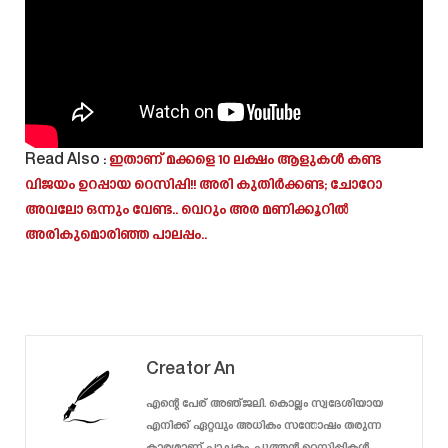
Read Also :
ഇതാണ് മക്കളെ 10 ലക്ഷം ആളുകൾ കണ്ട
വിജയം ഉറപ്പായ റെസിപ്പി!! അരി കുതിർക്കണ്ട; ചോറോ
അവലോ ഒന്നും വേണ്ട.. വെറും അര മണിക്കൂറിൽ
അരികുമൊരിഞ്ഞ പാലപ്പം..
Creator An
എന്റെ പേര് അഞ്ജലി. കൊല്ലം സ്വദേശിയായ
എനിക്ക് ഏറ്റവും അധികം സന്തോഷം തരുന്ന
കാര്യമാണ് പാചകം. പുത്തൻ റെസിപ്പികൾ