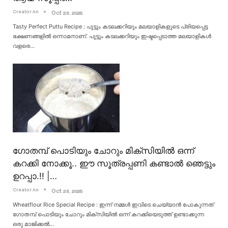
Creator An
Oct 23, 2025
Tasty Perfect Puttu Recipe : പുട്ടും കടലക്കറിയും മലയാളികളുടെ പ്രിയപ്പെട്ട
ഭക്ഷണങ്ങളിൽ ഒന്നാമനാണ്. പുട്ടും കടലക്കറിയും ഇഷ്ടപ്പെടാത്ത മലയാളികൾ
വളരെ
…
ഗോതമ്പ് പൊടിയും ചോറും മിക്സിയിൽ ഒന്ന്
കറക്കി നോക്കൂ.. ഈ സൂത്രപ്പണി കണ്ടാൽ ഞെട്ടും
ഉറപ്പാ.!! |…
Creator An
Oct 23, 2025
Wheatflour Rice Special Recipe : ഇന്ന് നമ്മൾ ഇവിടെ ചെയ്യാൻ പോകുന്നത്
ഗോതമ്പ് പൊടിയും ചോറും മിക്സിയിൽ ഒന്ന് കറക്കിയെടുത്ത് ഉണ്ടാക്കുന്ന
ഒരു മാജിക്കൽ
…