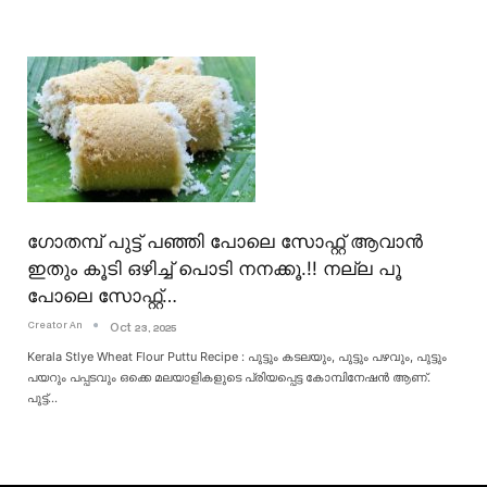
ഗോതമ്പ് പുട്ട് പഞ്ഞി പോലെ സോഫ്റ്റ് ആവാൻ
ഇതും കൂടി ഒഴിച്ച് പൊടി നനക്കൂ.!! നല്ല പൂ
പോലെ സോഫ്റ്റ്‌…
Creator An
Oct 23, 2025
Kerala Stlye Wheat Flour Puttu Recipe : പുട്ടും കടലയും, പുട്ടും പഴവും, പുട്ടും
പയറും പപ്പടവും ഒക്കെ മലയാളികളുടെ പ്രിയപ്പെട്ട കോമ്പിനേഷൻ ആണ്.
പുട്ട്
…