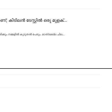
ണ്; കിടിലൻ ടേസ്റ്റിൽ ഒരു മുളക്…
രിക്കും നമ്മളിൽ കൂടുതൽ പേരും. മാത്രമല്ല ചില
…