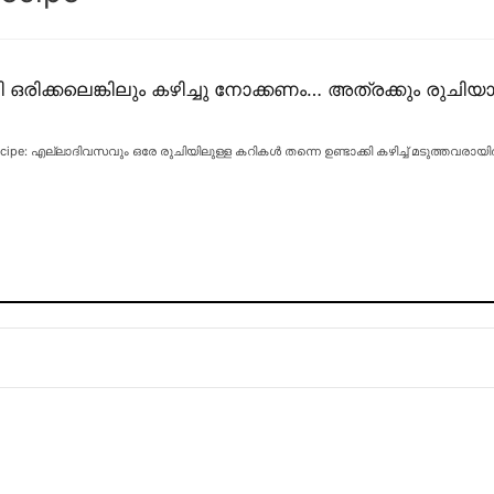
ി ഒരിക്കലെങ്കിലും കഴിച്ചു നോക്കണം… അത്രക്കും രുചിയാ
cipe: എല്ലാദിവസവും ഒരേ രുചിയിലുള്ള കറികൾ തന്നെ ഉണ്ടാക്കി കഴിച്ച് മടുത്തവരായി