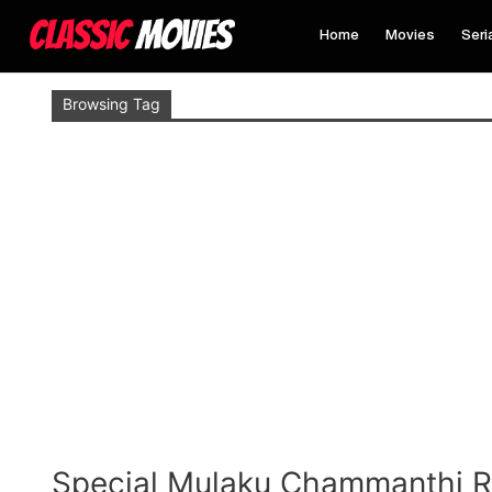
Home
Movies
Seri
Browsing Tag
Special Mulaku Chammanthi R