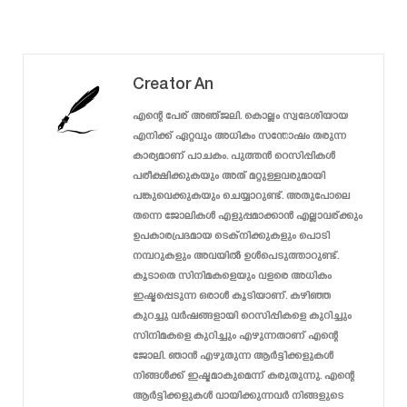
Creator An
എന്റെ പേര് അഞ്ജലി. കൊല്ലം സ്വദേശിയായ
എനിക്ക് ഏറ്റവും അധികം സന്തോഷം തരുന്ന
കാര്യമാണ് പാചകം. പുത്തൻ റെസിപ്പികൾ
പരീക്ഷിക്കുകയും അത് മറ്റുള്ളവരുമായി
പങ്കുവെക്കുകയും ചെയ്യാറുണ്ട്. അതുപോലെ
തന്നെ ജോലികൾ എളുപ്പമാക്കാൻ എല്ലാവര്ക്കും
ഉപകാരപ്രദമായ ടെക്‌നിക്കുകളും പൊടി
നമ്പറുകളും അവയിൽ ഉൾപെടുത്താറുണ്ട്.
കൂടാതെ സിനിമകളെയും വളരെ അധികം
ഇഷ്ടപ്പെടുന്ന ഒരാൾ കൂടിയാണ്. കഴിഞ്ഞ
കുറച്ചു വർഷങ്ങളായി റെസിപ്പികളെ കുറിച്ചും
സിനിമകളെ കുറിച്ചും എഴുന്നതാണ് എന്റെ
ജോലി. ഞാൻ എഴുതുന്ന ആർട്ടിക്കളുകൾ
നിങ്ങൾക്ക് ഇഷ്ടമാകുമെന്ന് കരുതുന്നു. എന്റെ
ആർട്ടിക്കളുകൾ വായിക്കുന്നവർ നിങ്ങളുടെ