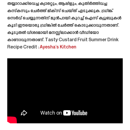
തയ്യാറാക്കിവെച്ച ക്യാരറ്റും, ആപ്പിളും, കുതിർത്തിവച്ച
കസ്കസും ചേർത്ത് മിക്സ് ചെയ്ത് എടുക്കുക. ഡ്രിങ്ക്
സെർവ് ചെയ്യുന്നതിന് മുൻപായി കുറച്ച് ഐസ് ക്യൂബുകൾ
കൂടി ഈയൊരു ഡ്രിങ്കിൽ ചേർത്ത് കൊടുക്കാവുന്നതാണ്.
കൂടുതൽ വിശദമായി മനസ്സിലാക്കാൻ വീഡിയോ
കാണാവുന്നതാണ്.
Tasty Custard Fruit Summer Drink
Recipe
Credit :
Ayesha’s Kitchen