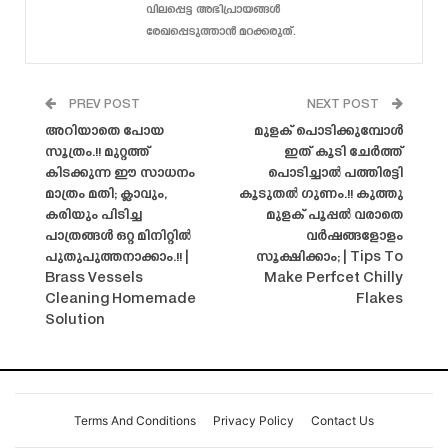
വിലപ്പെട്ട അഭിപ്രായങ്ങൾ
രേഖപ്പെടുത്താൻ മറക്കരുത്.
PREV POST
NEXT POST
അറിയാതെ പോയ
മുളക് പൊടിക്കുമ്പോൾ
സൂത്രം.!! മുറ്റത്ത്
ഇത് കൂടി ചേർത്ത്
കിടക്കുന്ന ഈ സാധനം
പൊടിച്ചാൽ പത്തിരട്ടി
മാത്രം മതി; ക്ലാവും,
കൂടുതൽ ഗുണം.!! കുത്തു
കരിയും പിടിച്ച
മുളക് പൂപ്പൽ വരാതെ
പാത്രങ്ങൾ ഒറ്റ മിനിറ്റിൽ
വർഷങ്ങളോളം
പുതുപുത്തനാക്കാം.!! |
സൂക്ഷിക്കാം; | Tips To
Brass Vessels
Make Perfcet Chilly
Cleaning Homemade
Flakes
Solution
Terms And Conditions
Privacy Policy
Contact Us