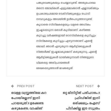
പങ്കുവെക്കുകയും ചെയ്യാറുണ്ട്. അതുപോലെ
തന്നെ ജോലികൾ എളുപ്പമാക്കാൻ എല്ലാവര്ക്കും
ഉപകാരപ്രദമായ ടെക്‌നിക്കുകളും പൊടി
നമ്പറുകളും അവയിൽ ഉൾപെടുത്താറുണ്ട്.
കൂടാതെ സിനിമകളെയും വളരെ അധികം
ഇഷ്ടപ്പെടുന്ന ഒരാൾ കൂടിയാണ്. കഴിഞ്ഞ
കുറച്ചു വർഷങ്ങളായി റെസിപ്പികളെ കുറിച്ചും
സിനിമകളെ കുറിച്ചും എഴുന്നതാണ് എന്റെ
ജോലി. ഞാൻ എഴുതുന്ന ആർട്ടിക്കളുകൾ
നിങ്ങൾക്ക് ഇഷ്ടമാകുമെന്ന് കരുതുന്നു. എന്റെ
ആർട്ടിക്കളുകൾ വായിക്കുന്നവർ നിങ്ങളുടെ
വിലപ്പെട്ട അഭിപ്രായങ്ങൾ
രേഖപ്പെടുത്താൻ മറക്കരുത്.
PREV POST
NEXT POST
വെള്ള വസ്ത്രത്തിലെ കറ
ഒറ്റ മിനിറ്റിൽ പരിഹാരം.!!
പോയില്ലെന്ന് ഇനി
ഫ്രിഡ്ജിൽ ഇനി
പറയരുത്.!! ഉരക്കണ്ട
ഒരിക്കലും ഐസ്
കഴുകേണ്ട; വാഷിങ്
പിടിക്കില്ല ഈ സൂത്രം