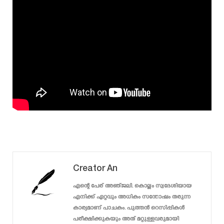
Creator An
എന്റെ പേര് അഞ്ജലി. കൊല്ലം സ്വദേശിയായ
എനിക്ക് ഏറ്റവും അധികം സന്തോഷം തരുന്ന
കാര്യമാണ് പാചകം. പുത്തൻ റെസിപ്പികൾ
പരീക്ഷിക്കുകയും അത് മറ്റുള്ളവരുമായി