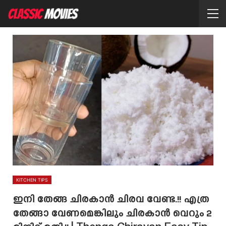
KITCHEN TIPS
ഇനി തേങ്ങ ചിരകാൻ ചിരവ വേണ്ട.!! എത്ര
തേങ്ങാ വേണമെങ്കിലും ചിരകാൻ വെറും 2